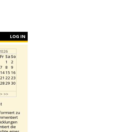
LOG IN
2026
Fr
Sa
So
1
2
7
8
9
14
15
16
21
22
23
28
29
30
>
>>
st
nformiert zu
mmentiert
wicklungen
tiert die
ichte eines