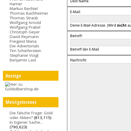
Dein Name.
Hamer
Markus Bechtel
E-Mail:
Thomas Bachheimer
Thomas Straub
Wolfgang Arnold
Deine E-Mail-Adresse. (Wird
nicht
au
Wolfgang Prabel
Christoph Geyer
Betreff:
David Reymann
Freigeist Maria
Die Advertorials
Betreff der E-Mail.
Tim Schieferstein
Stephanie Voigt
Benjamin Last
Nachricht:
Anzeige
Meistgelesenes
Die falsche Frage: Gold
oder Aktien?
(813,115)
In Eigener Sache...
(790,623)