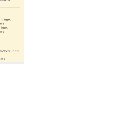
inträge
,
are
träge
,
are