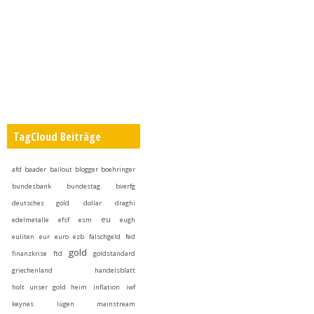
TagCloud Beiträge
afd
baader
bailout
blogger
boehringer
bundesbank
bundestag
bverfg
deutsches gold
dollar
draghi
eu
edelmetalle
efsf
esm
eugh
euliten
eur
euro
ezb
falschgeld
fed
gold
finanzkrise
ftd
goldstandard
griechenland
handelsblatt
holt unser gold heim
inflation
iwf
keynes
lügen
mainstream