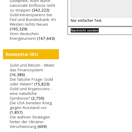
Goldpreis: Auch durch
saisonale Einflüsse nicht
zu stoppen
(342,222)
Gold-Intransparenz bei
Fed und Bundesbank: Im
Nur einfacher Text.
Westen nichts Neues
(195,329)
Vom deutschen
Energieunsinn
(167,643)
Kommentar-Hits
Gold und Bitcoin - Wider
das Finanzsystem
(16,386)
Die falsche Frage: Gold
oder Aktien?
(15,823)
Gold und Kryptocoins -
eine natürliche
Symbiose?
(2,750)
Die USA bereiten Krieg
gegen Russland vor
(1,857)
Die wahren Strategen
hinter der Ukraine-
Verschwörung
(409)