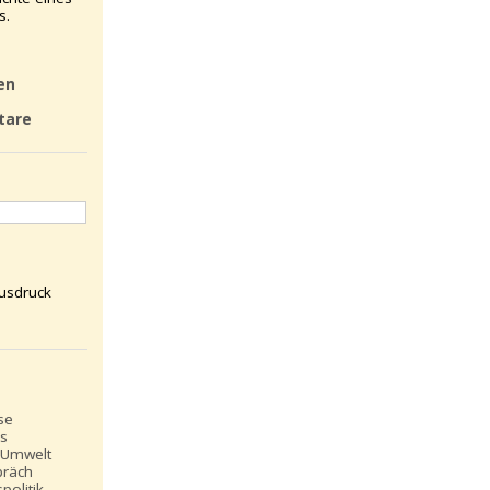
s.
en
tare
usdruck
se
ns
 Umwelt
präch
politik