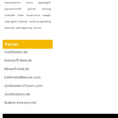
manipulation
mises
papiergeld
planwirtschaft
putsch
rettung
schäuble
silber
sozialismus
spiegel
staatsgold
totalitär
verfassungswidrig
wahrheit
weltregierung
zensur
Partner
GoldSeiten.de
Rohstoff-Welt.de
MinenPortal.de
EdelmetallMesse.com
Goldseiten-Forum.com
GoldAuktion.de
Bullion-Investor.net