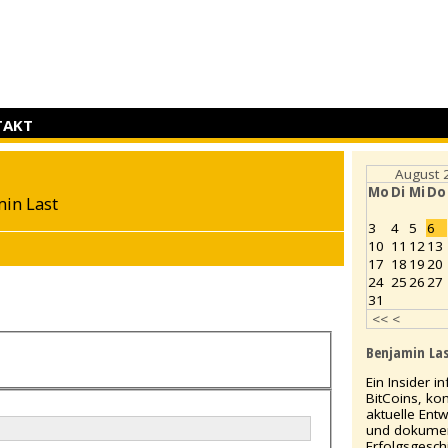
TAKT
August 
Mo
Di
Mi
Do
min Last
3
4
5
6
10
11
12
13
17
18
19
20
24
25
26
27
31
<<
<
Benjamin La
Ein Insider i
BitCoins, ko
aktuelle Ent
und dokumen
Erfolgsgesch