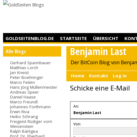
GOLDSEITENBLOG.DE
STARTSEITE
ÜBERSICHT
KON
Benjamin Last
Alle Blogs
Der BitCoin Blog von Benja
Gerhard Spannbauer
Matthias Lorch
Jan Kneist
Home
Kontakt
Log in
Peter Boehringer
Marco Feiten
Schicke eine E-Mail
Hans Jörg Müllenmeister
Andreas Speer
Daniel Haase
Marco Freundl
An:
Johannes Forthmann
Erwin Riva
Benjamin Last
Heiko Schrang
Freigeist Rüdiger vom
Von:
Weisenstein
Ralph Bärligea
Prof. Dr. Eberhard