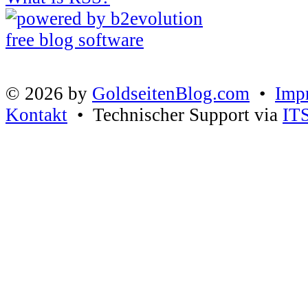
© 2026 by
GoldseitenBlog.com
•
Imp
Kontakt
• Technischer Support via
IT