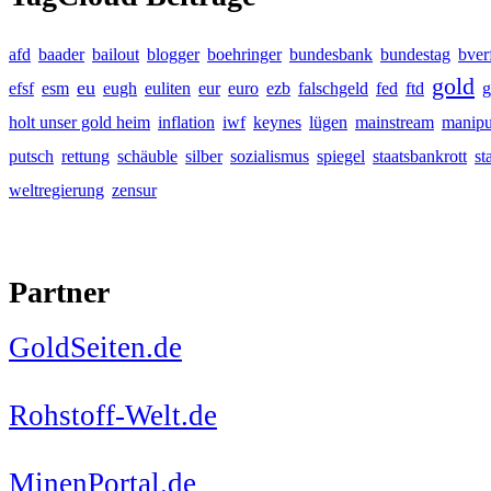
afd
baader
bailout
blogger
boehringer
bundesbank
bundestag
bver
gold
eu
efsf
esm
eugh
euliten
eur
euro
ezb
falschgeld
fed
ftd
g
holt unser gold heim
inflation
iwf
keynes
lügen
mainstream
manipu
putsch
rettung
schäuble
silber
sozialismus
spiegel
staatsbankrott
st
weltregierung
zensur
Partner
GoldSeiten.de
Rohstoff-Welt.de
MinenPortal.de