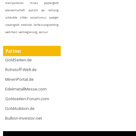
manipulation
mises
papiergeld
planwirtschaft
putsch
qe
rettung
schäuble
silber
sozialismus
spiegel
staatsgold
totalitär
verfassungswidrig
wahrheit
weltregierung
zensur
Partner
GoldSeiten.de
Rohstoff-Welt.de
MinenPortal.de
EdelmetallMesse.com
Goldseiten-Forum.com
GoldAuktion.de
Bullion-Investor.net