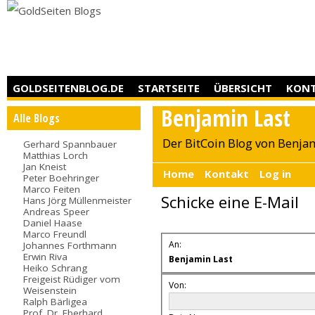
GOLDSEITENBLOG.DE
STARTSEITE
ÜBERSICHT
KON
Benjamin Last
Alle Blogs
Der BitCoin Blog von Benja
Gerhard Spannbauer
Matthias Lorch
Jan Kneist
Home
Kontakt
Log in
Peter Boehringer
Marco Feiten
Schicke eine E-Mail
Hans Jörg Müllenmeister
Andreas Speer
Daniel Haase
Marco Freundl
An:
Johannes Forthmann
Erwin Riva
Benjamin Last
Heiko Schrang
Freigeist Rüdiger vom
Von:
Weisenstein
Ralph Bärligea
Prof. Dr. Eberhard