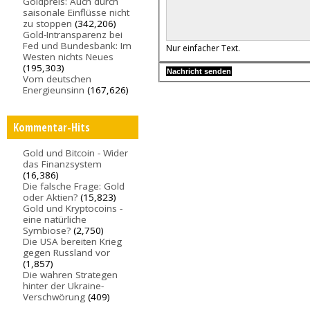
Goldpreis: Auch durch
saisonale Einflüsse nicht
zu stoppen
(342,206)
Gold-Intransparenz bei
Fed und Bundesbank: Im
Nur einfacher Text.
Westen nichts Neues
(195,303)
Vom deutschen
Energieunsinn
(167,626)
Kommentar-Hits
Gold und Bitcoin - Wider
das Finanzsystem
(16,386)
Die falsche Frage: Gold
oder Aktien?
(15,823)
Gold und Kryptocoins -
eine natürliche
Symbiose?
(2,750)
Die USA bereiten Krieg
gegen Russland vor
(1,857)
Die wahren Strategen
hinter der Ukraine-
Verschwörung
(409)