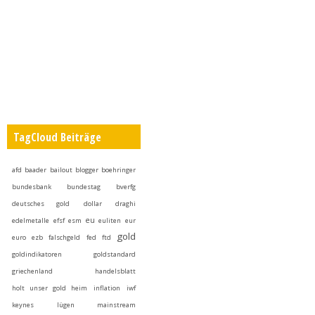
TagCloud Beiträge
afd
baader
bailout
blogger
boehringer
bundesbank
bundestag
bverfg
deutsches gold
dollar
draghi
eu
edelmetalle
efsf
esm
euliten
eur
gold
euro
ezb
falschgeld
fed
ftd
goldindikatoren
goldstandard
griechenland
handelsblatt
holt unser gold heim
inflation
iwf
keynes
lügen
mainstream