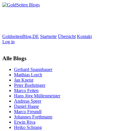
GoldseitenBlog.DE
Startseite
Übersicht
Kontakt
Log in
Alle Blogs
Gerhard Spannbauer
Matthias Lorch
Jan Kneist
Peter Boehringer
Marco Feiten
Hans Jörg Müllenmeister
Andreas Speer
Daniel Haase
Marco Freundl
Johannes Forthmann
Erwin Riva
Heiko Schrang