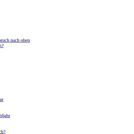
bruch nach oben
h?
ar
hljahr
ch?