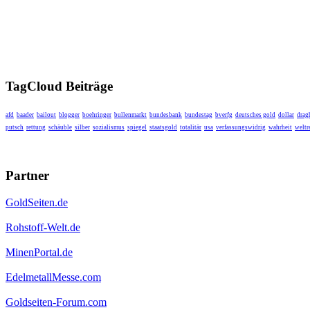
TagCloud Beiträge
afd
baader
bailout
blogger
boehringer
bullenmarkt
bundesbank
bundestag
bverfg
deutsches gold
dollar
drag
putsch
rettung
schäuble
silber
sozialismus
spiegel
staatsgold
totalitär
usa
verfassungswidrig
wahrheit
weltr
Partner
GoldSeiten.de
Rohstoff-Welt.de
MinenPortal.de
EdelmetallMesse.com
Goldseiten-Forum.com