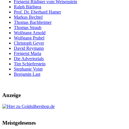
Freigeist Rüdiger vom Weisenstein
Ralph Bärligea
Prof. Dr. Eberhard Hamer
Markus Bechtel
Thomas Bachheimer
Thomas Straub
Wolfgang Arnold
Wolfgang Prabel
Christoph Geyer
David Reymann
Freigeist Maria
Die Advertorials
Tim Schieferstein
Stephanie Voigt
Benjamin Last
Anzeige
Meistgelesenes