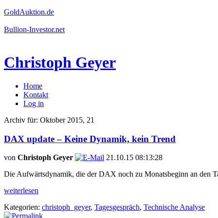
GoldAuktion.de
Bullion-Investor.net
Christoph Geyer
Home
Kontakt
Log in
Archiv für: Oktober 2015, 21
DAX update – Keine Dynamik, kein Trend
von
Christoph Geyer
21.10.15 08:13:28
Die Aufwärtsdynamik, die der DAX noch zu Monatsbeginn an den Tag
weiterlesen
Kategorien:
christoph_geyer
,
Tagesgespräch
,
Technische Analyse