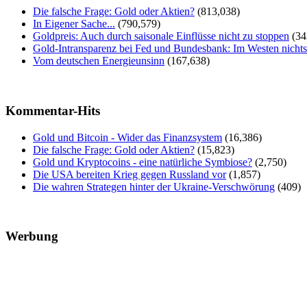
Die falsche Frage: Gold oder Aktien?
(813,038)
In Eigener Sache...
(790,579)
Goldpreis: Auch durch saisonale Einflüsse nicht zu stoppen
(34
Gold-Intransparenz bei Fed und Bundesbank: Im Westen nicht
Vom deutschen Energieunsinn
(167,638)
Kommentar-Hits
Gold und Bitcoin - Wider das Finanzsystem
(16,386)
Die falsche Frage: Gold oder Aktien?
(15,823)
Gold und Kryptocoins - eine natürliche Symbiose?
(2,750)
Die USA bereiten Krieg gegen Russland vor
(1,857)
Die wahren Strategen hinter der Ukraine-Verschwörung
(409)
Werbung