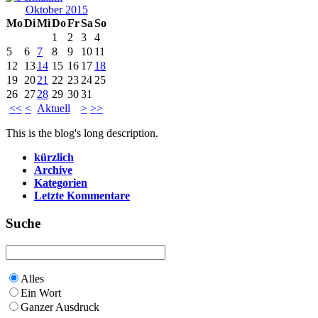
Oktober 2015
Mo
Di
Mi
Do
Fr
Sa
So
1
2
3
4
5
6
7
8
9
10
11
12
13
14
15
16
17
18
19
20
21
22
23
24
25
26
27
28
29
30
31
<<
<
Aktuell
>
>>
This is the blog's long description.
kürzlich
Archive
Kategorien
Letzte Kommentare
Suche
Alles
Ein Wort
Ganzer Ausdruck