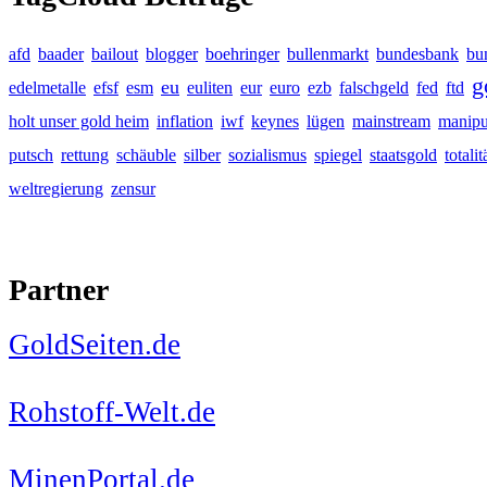
afd
baader
bailout
blogger
boehringer
bullenmarkt
bundesbank
bu
g
eu
edelmetalle
efsf
esm
euliten
eur
euro
ezb
falschgeld
fed
ftd
holt unser gold heim
inflation
iwf
keynes
lügen
mainstream
manipu
putsch
rettung
schäuble
silber
sozialismus
spiegel
staatsgold
totalit
weltregierung
zensur
Partner
GoldSeiten.de
Rohstoff-Welt.de
MinenPortal.de