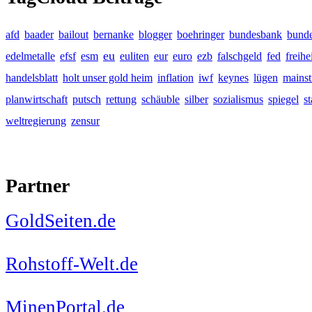
afd
baader
bailout
bernanke
blogger
boehringer
bundesbank
bunde
eu
edelmetalle
efsf
esm
euliten
eur
euro
ezb
falschgeld
fed
freihe
handelsblatt
holt unser gold heim
inflation
iwf
keynes
lügen
mains
planwirtschaft
putsch
rettung
schäuble
silber
sozialismus
spiegel
s
weltregierung
zensur
Partner
GoldSeiten.de
Rohstoff-Welt.de
MinenPortal.de