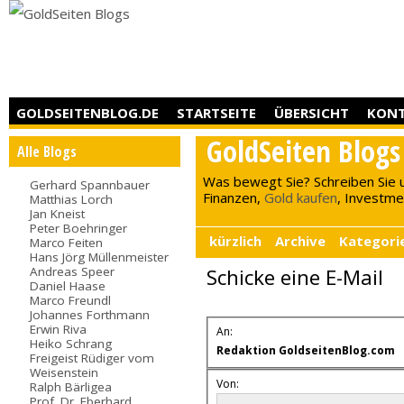
GOLDSEITENBLOG.DE
STARTSEITE
ÜBERSICHT
KON
GoldSeiten Blogs
Alle Blogs
Was bewegt Sie? Schreiben Sie 
Gerhard Spannbauer
Finanzen,
Gold kaufen
, Investment
Matthias Lorch
Jan Kneist
Peter Boehringer
kürzlich
Archive
Kategori
Marco Feiten
Hans Jörg Müllenmeister
Andreas Speer
Schicke eine E-Mail
Daniel Haase
Marco Freundl
Johannes Forthmann
Erwin Riva
An:
Heiko Schrang
Redaktion GoldseitenBlog.com
Freigeist Rüdiger vom
Weisenstein
Von:
Ralph Bärligea
Prof. Dr. Eberhard