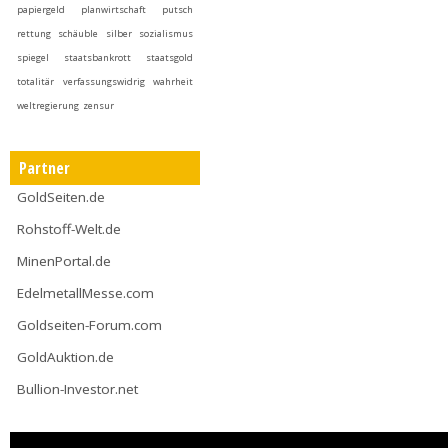
papiergeld
planwirtschaft
putsch
rettung
schäuble
silber
sozialismus
spiegel
staatsbankrott
staatsgold
totalitär
verfassungswidrig
wahrheit
weltregierung
zensur
Partner
GoldSeiten.de
Rohstoff-Welt.de
MinenPortal.de
EdelmetallMesse.com
Goldseiten-Forum.com
GoldAuktion.de
Bullion-Investor.net