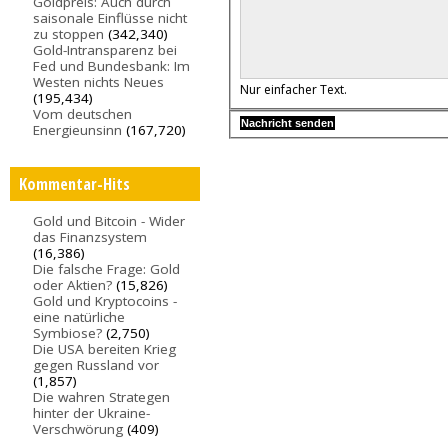
Goldpreis: Auch durch
saisonale Einflüsse nicht
zu stoppen
(342,340)
Gold-Intransparenz bei
Fed und Bundesbank: Im
Westen nichts Neues
Nur einfacher Text.
(195,434)
Vom deutschen
Energieunsinn
(167,720)
Kommentar-Hits
Gold und Bitcoin - Wider
das Finanzsystem
(16,386)
Die falsche Frage: Gold
oder Aktien?
(15,826)
Gold und Kryptocoins -
eine natürliche
Symbiose?
(2,750)
Die USA bereiten Krieg
gegen Russland vor
(1,857)
Die wahren Strategen
hinter der Ukraine-
Verschwörung
(409)