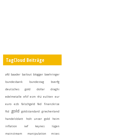
TagCloud Beiträge
afd
baader
bailout
blogger
boehringer
bundesbank
bundestag
bverfg
deutsches gold
dollar
draghi
eu
edelmetalle
efsf
esm
euliten
eur
euro
ezb
falschgeld
fed
finanzkrise
gold
ftd
goldstandard
griechenland
handelsblatt
holt unser gold heim
inflation
iwf
keynes
lügen
mainstream
manipulation
mises