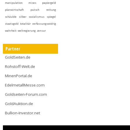
manipulation
mises
papiergeld
planwirtschaft
putsch
rettung
schäuble
silber
sozialismus
spiegel
staatsgold
totalitär
verfassungswidrig
wahrheit
weltregierung
zensur
Partner
GoldSeiten.de
Rohstoff-Welt.de
MinenPortal.de
EdelmetallMesse.com
Goldseiten-Forum.com
GoldAuktion.de
Bullion-Investor.net