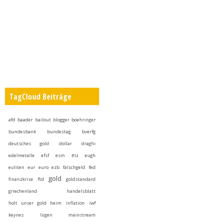
TagCloud Beiträge
afd
baader
bailout
blogger
boehringer
bundesbank
bundestag
bverfg
deutsches gold
dollar
draghi
eu
edelmetalle
efsf
esm
eugh
euliten
eur
euro
ezb
falschgeld
fed
gold
finanzkrise
ftd
goldstandard
griechenland
handelsblatt
holt unser gold heim
inflation
iwf
keynes
lügen
mainstream