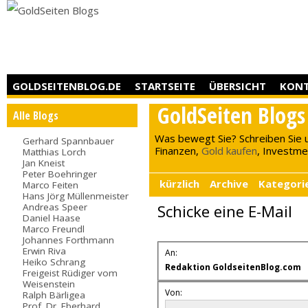
GOLDSEITENBLOG.DE
STARTSEITE
ÜBERSICHT
KON
GoldSeiten Blogs
Alle Blogs
Was bewegt Sie? Schreiben Sie 
Gerhard Spannbauer
Finanzen,
Gold kaufen
, Investment
Matthias Lorch
Jan Kneist
Peter Boehringer
kürzlich
Archive
Kategori
Marco Feiten
Hans Jörg Müllenmeister
Andreas Speer
Schicke eine E-Mail
Daniel Haase
Marco Freundl
Johannes Forthmann
Erwin Riva
An:
Heiko Schrang
Redaktion GoldseitenBlog.com
Freigeist Rüdiger vom
Weisenstein
Von:
Ralph Bärligea
Prof. Dr. Eberhard