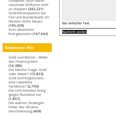
Goldpreis: Auch durch
saisonale Einflüsse nicht
zu stoppen
(342,221)
Gold-Intransparenz bei
Fed und Bundesbank: Im
Westen nichts Neues
Nur einfacher Text.
(195,329)
Vom deutschen
Energieunsinn
(167,642)
Kommentar-Hits
Gold und Bitcoin - Wider
das Finanzsystem
(16,386)
Die falsche Frage: Gold
oder Aktien?
(15,823)
Gold und Kryptocoins -
eine natürliche
Symbiose?
(2,750)
Die USA bereiten Krieg
gegen Russland vor
(1,857)
Die wahren Strategen
hinter der Ukraine-
Verschwörung
(409)