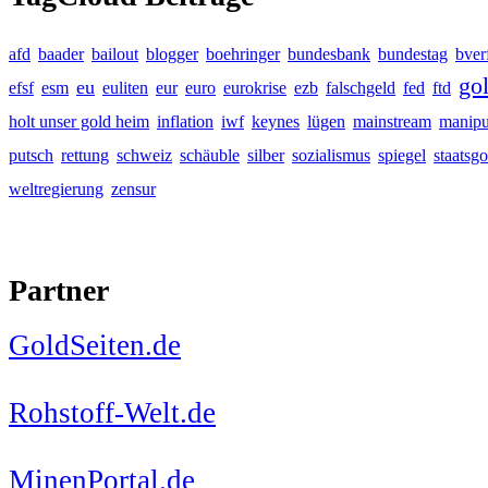
afd
baader
bailout
blogger
boehringer
bundesbank
bundestag
bver
go
eu
efsf
esm
euliten
eur
euro
eurokrise
ezb
falschgeld
fed
ftd
holt unser gold heim
inflation
iwf
keynes
lügen
mainstream
manipu
putsch
rettung
schweiz
schäuble
silber
sozialismus
spiegel
staatsgo
weltregierung
zensur
Partner
GoldSeiten.de
Rohstoff-Welt.de
MinenPortal.de