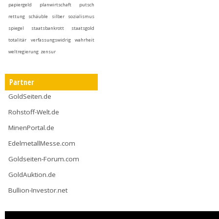
papiergeld
planwirtschaft
putsch
rettung
schäuble
silber
sozialismus
spiegel
staatsbankrott
staatsgold
totalitär
verfassungswidrig
wahrheit
weltregierung
zensur
Partner
GoldSeiten.de
Rohstoff-Welt.de
MinenPortal.de
EdelmetallMesse.com
Goldseiten-Forum.com
GoldAuktion.de
Bullion-Investor.net