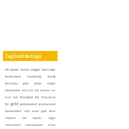
TagCloud Beiträge
afd
baader
bailout
blogger
boehringer
bundesbank
bundestag
bverfg
deutsches gold
dollar
draghi
eu
edelmetalle
efsf
esm
euliten
eur
euro
ezb
falschgeld
fed
finanzkrise
gold
ftd
goldstandard
griechenland
handelsblatt
holt unser gold heim
inflation
iwf
keynes
lügen
mainstream
manipulation
mises