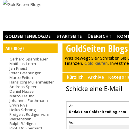
GOLDSEITENBLOG.DE
STARTSEITE
ÜBERSICHT
KON
GoldSeiten Blogs
Alle Blogs
Was bewegt Sie? Schreiben Sie 
Gerhard Spannbauer
Finanzen,
Gold kaufen
, Investment
Matthias Lorch
Jan Kneist
Peter Boehringer
kürzlich
Archive
Kategori
Marco Feiten
Hans Jörg Müllenmeister
Andreas Speer
Schicke eine E-Mail
Daniel Haase
Marco Freundl
Johannes Forthmann
Erwin Riva
An:
Heiko Schrang
Redaktion GoldseitenBlog.com
Freigeist Rüdiger vom
Weisenstein
Von:
Ralph Bärligea
Prof. Dr. Eberhard