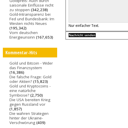
Goldpreis: Auch durch
saisonale Einflüsse nicht
zu stoppen
(342,238)
Gold-Intransparenz bei
Fed und Bundesbank: Im
Westen nichts Neues
Nur einfacher Text.
(195,342)
Vom deutschen
Energieunsinn
(167,653)
Kommentar-Hits
Gold und Bitcoin - Wider
das Finanzsystem
(16,386)
Die falsche Frage: Gold
oder Aktien?
(15,823)
Gold und Kryptocoins -
eine natürliche
Symbiose?
(2,750)
Die USA bereiten Krieg
gegen Russland vor
(1,857)
Die wahren Strategen
hinter der Ukraine-
Verschwörung
(409)