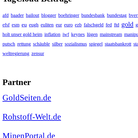
afd
baader
bailout
blogger
boehringer
bundesbank
bundestag
bver
gold
eu
efsf
esm
eugh
euliten
eur
euro
ezb
falschgeld
fed
ftd
g
holt unser gold heim
inflation
iwf
keynes
lügen
mainstream
manipu
putsch
rettung
schäuble
silber
sozialismus
spiegel
staatsbankrott
st
weltregierung
zensur
Partner
GoldSeiten.de
Rohstoff-Welt.de
MinenPortal.de