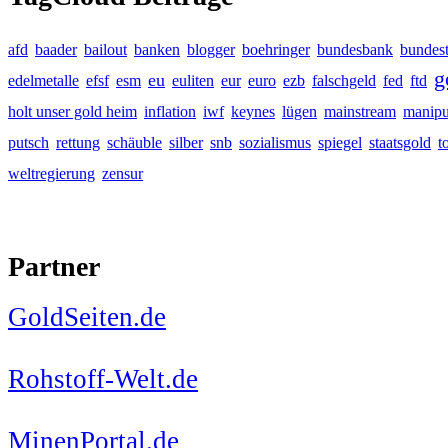
afd
baader
bailout
banken
blogger
boehringer
bundesbank
bundes
g
eu
edelmetalle
efsf
esm
euliten
eur
euro
ezb
falschgeld
fed
ftd
holt unser gold heim
inflation
iwf
keynes
lügen
mainstream
manipu
putsch
rettung
schäuble
silber
snb
sozialismus
spiegel
staatsgold
t
weltregierung
zensur
Partner
GoldSeiten.de
Rohstoff-Welt.de
MinenPortal.de