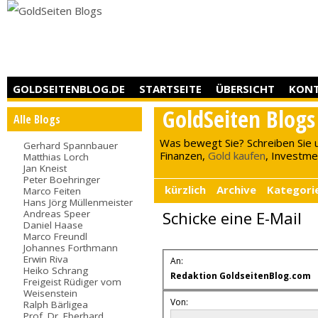
GOLDSEITENBLOG.DE
STARTSEITE
ÜBERSICHT
KON
GoldSeiten Blogs
Alle Blogs
Was bewegt Sie? Schreiben Sie 
Gerhard Spannbauer
Finanzen,
Gold kaufen
, Investment
Matthias Lorch
Jan Kneist
Peter Boehringer
kürzlich
Archive
Kategori
Marco Feiten
Hans Jörg Müllenmeister
Andreas Speer
Schicke eine E-Mail
Daniel Haase
Marco Freundl
Johannes Forthmann
Erwin Riva
An:
Heiko Schrang
Redaktion GoldseitenBlog.com
Freigeist Rüdiger vom
Weisenstein
Von:
Ralph Bärligea
Prof. Dr. Eberhard