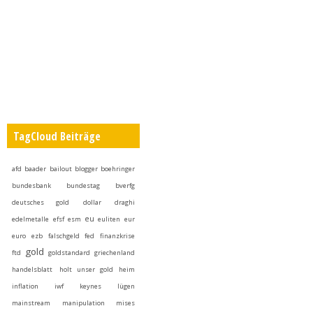
TagCloud Beiträge
afd
baader
bailout
blogger
boehringer
bundesbank
bundestag
bverfg
deutsches gold
dollar
draghi
eu
edelmetalle
efsf
esm
euliten
eur
euro
ezb
falschgeld
fed
finanzkrise
gold
ftd
goldstandard
griechenland
handelsblatt
holt unser gold heim
inflation
iwf
keynes
lügen
mainstream
manipulation
mises