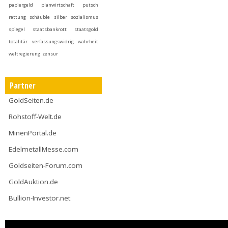
papiergeld
planwirtschaft
putsch
rettung
schäuble
silber
sozialismus
spiegel
staatsbankrott
staatsgold
totalitär
verfassungswidrig
wahrheit
weltregierung
zensur
Partner
GoldSeiten.de
Rohstoff-Welt.de
MinenPortal.de
EdelmetallMesse.com
Goldseiten-Forum.com
GoldAuktion.de
Bullion-Investor.net