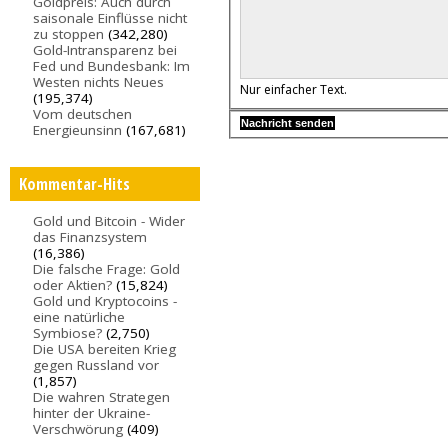
Goldpreis: Auch durch
saisonale Einflüsse nicht
zu stoppen
(342,280)
Gold-Intransparenz bei
Fed und Bundesbank: Im
Westen nichts Neues
Nur einfacher Text.
(195,374)
Vom deutschen
Energieunsinn
(167,681)
Kommentar-Hits
Gold und Bitcoin - Wider
das Finanzsystem
(16,386)
Die falsche Frage: Gold
oder Aktien?
(15,824)
Gold und Kryptocoins -
eine natürliche
Symbiose?
(2,750)
Die USA bereiten Krieg
gegen Russland vor
(1,857)
Die wahren Strategen
hinter der Ukraine-
Verschwörung
(409)