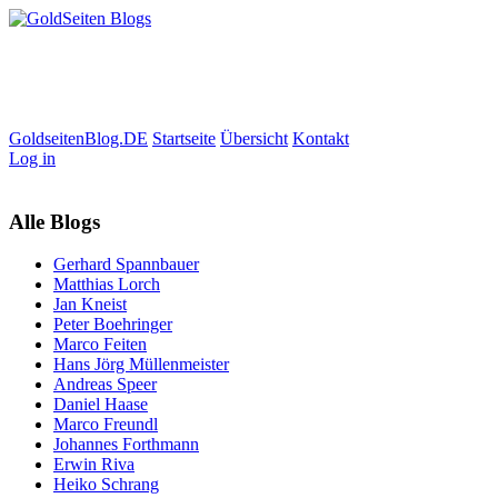
GoldseitenBlog.DE
Startseite
Übersicht
Kontakt
Log in
Alle Blogs
Gerhard Spannbauer
Matthias Lorch
Jan Kneist
Peter Boehringer
Marco Feiten
Hans Jörg Müllenmeister
Andreas Speer
Daniel Haase
Marco Freundl
Johannes Forthmann
Erwin Riva
Heiko Schrang