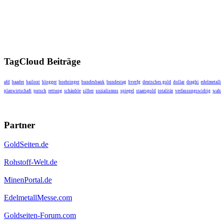
TagCloud Beiträge
afd
baader
bailout
blogger
boehringer
bundesbank
bundestag
bverfg
deutsches gold
dollar
draghi
edelmetall
planwirtschaft
putsch
rettung
schäuble
silber
sozialismus
spiegel
staatsgold
totalitär
verfassungswidrig
wahr
Partner
GoldSeiten.de
Rohstoff-Welt.de
MinenPortal.de
EdelmetallMesse.com
Goldseiten-Forum.com