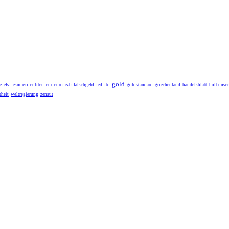
gold
eu
e
efsf
esm
euliten
eur
euro
ezb
falschgeld
fed
ftd
goldstandard
griechenland
handelsblatt
holt unse
heit
weltregierung
zensur