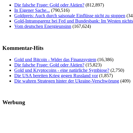
Die falsche Frage: Gold oder Aktien?
(812,897)
In Eigener Sache...
(790,516)
Goldpreis: Auch durch saisonale Einflüsse nicht zu stoppen
(34
Gold-Intransparenz bei Fed und Bundesbank: Im Westen nicht
Vom deutschen Energieunsinn
(167,624)
Kommentar-Hits
Gold und Bitcoin - Wider das Finanzsystem
(16,386)
Die falsche Frage: Gold oder Aktien?
(15,823)
Gold und Kryptocoins - eine natürliche Symbiose?
(2,750)
Die USA bereiten Krieg gegen Russland vor
(1,857)
Die wahren Strategen hinter der Ukraine-Verschwörung
(409)
Werbung