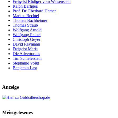
Freigeist Rüdiger vom Weisenstein
Ralph Bärligea
Prof. Dr. Eberhard Hamer
Markus Bechtel
Thomas Bachheimer
Thomas Straub
Wolfgang Arnold
Wolfgang Prabel
Christoph Geyer
David Reymann
Freigeist Maria
Die Advertorials
Tim Schieferstein
Stephanie Voigt
Benjamin Last
Anzeige
Meistgelesenes