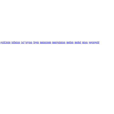
r gold heim
inflation
iwf
keynes
lügen
mainstream
manipulation
medien
merkel
mises
papiergeld