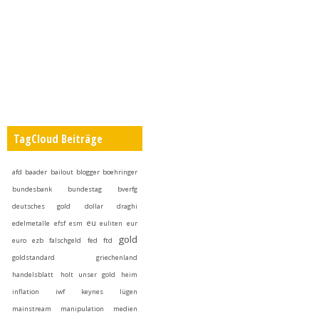
TagCloud Beiträge
afd
baader
bailout
blogger
boehringer
bundesbank
bundestag
bverfg
deutsches gold
dollar
draghi
eu
edelmetalle
efsf
esm
euliten
eur
gold
euro
ezb
falschgeld
fed
ftd
goldstandard
griechenland
handelsblatt
holt unser gold heim
inflation
iwf
keynes
lügen
mainstream
manipulation
medien