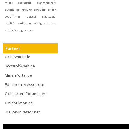
mises
papiergeld
planwirtschaft
putsch
qe
rettung
schäuble
silber
sozialismus
spiegel
staatsgold
totalitär
verfassungswidrig
wahrheit
weltregierung
zensur
Partner
GoldSeiten.de
Rohstoff-Welt.de
MinenPortal.de
EdelmetallMesse.com
Goldseiten-Forum.com
GoldAuktion.de
Bullion-Investor.net