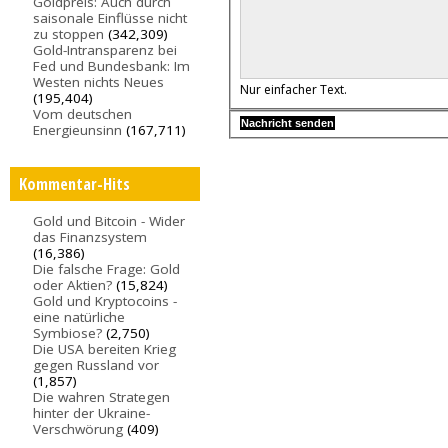
Goldpreis: Auch durch
saisonale Einflüsse nicht
zu stoppen
(342,309)
Gold-Intransparenz bei
Fed und Bundesbank: Im
Westen nichts Neues
Nur einfacher Text.
(195,404)
Vom deutschen
Energieunsinn
(167,711)
Kommentar-Hits
Gold und Bitcoin - Wider
das Finanzsystem
(16,386)
Die falsche Frage: Gold
oder Aktien?
(15,824)
Gold und Kryptocoins -
eine natürliche
Symbiose?
(2,750)
Die USA bereiten Krieg
gegen Russland vor
(1,857)
Die wahren Strategen
hinter der Ukraine-
Verschwörung
(409)