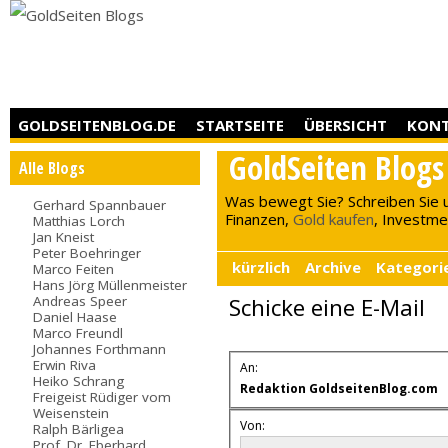
GOLDSEITENBLOG.DE
STARTSEITE
ÜBERSICHT
KON
GoldSeiten Blogs
Alle Blogs
Was bewegt Sie? Schreiben Sie 
Gerhard Spannbauer
Finanzen,
Gold kaufen
, Investment
Matthias Lorch
Jan Kneist
Peter Boehringer
kürzlich
Archive
Kategori
Marco Feiten
Hans Jörg Müllenmeister
Andreas Speer
Schicke eine E-Mail
Daniel Haase
Marco Freundl
Johannes Forthmann
Erwin Riva
An:
Heiko Schrang
Redaktion GoldseitenBlog.com
Freigeist Rüdiger vom
Weisenstein
Von:
Ralph Bärligea
Prof. Dr. Eberhard