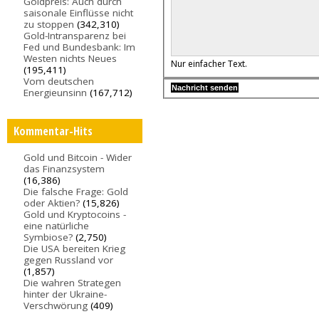
Goldpreis: Auch durch
saisonale Einflüsse nicht
zu stoppen
(342,310)
Gold-Intransparenz bei
Fed und Bundesbank: Im
Westen nichts Neues
Nur einfacher Text.
(195,411)
Vom deutschen
Energieunsinn
(167,712)
Kommentar-Hits
Gold und Bitcoin - Wider
das Finanzsystem
(16,386)
Die falsche Frage: Gold
oder Aktien?
(15,826)
Gold und Kryptocoins -
eine natürliche
Symbiose?
(2,750)
Die USA bereiten Krieg
gegen Russland vor
(1,857)
Die wahren Strategen
hinter der Ukraine-
Verschwörung
(409)