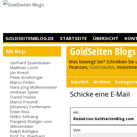
GOLDSEITENBLOG.DE
STARTSEITE
ÜBERSICHT
KON
GoldSeiten Blogs
Alle Blogs
Was bewegt Sie? Schreiben Sie 
Gerhard Spannbauer
Finanzen,
Gold kaufen
, Investment
Matthias Lorch
Jan Kneist
Peter Boehringer
kürzlich
Archive
Kategori
Marco Feiten
Hans Jörg Müllenmeister
Andreas Speer
Schicke eine E-Mail
Daniel Haase
Marco Freundl
Johannes Forthmann
Erwin Riva
An:
Heiko Schrang
Redaktion GoldseitenBlog.com
Freigeist Rüdiger vom
Weisenstein
Von:
Ralph Bärligea
Prof. Dr. Eberhard