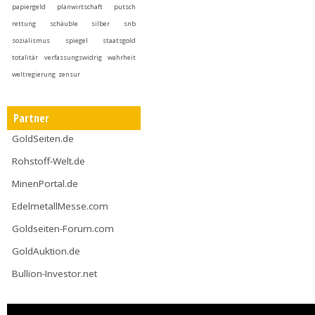
papiergeld
planwirtschaft
putsch
rettung
schäuble
silber
snb
sozialismus
spiegel
staatsgold
totalitär
verfassungswidrig
wahrheit
weltregierung
zensur
Partner
GoldSeiten.de
Rohstoff-Welt.de
MinenPortal.de
EdelmetallMesse.com
Goldseiten-Forum.com
GoldAuktion.de
Bullion-Investor.net