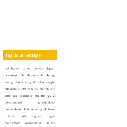
TagCloud Beiträge
afd
baader
bailout
banken
blogger
boehringer
bundesbank
bundestag
bverfg
deutsches gold
dollar
draghi
eu
edelmetalle
efsf
esm
euliten
eur
gold
euro
ezb
falschgeld
fed
ftd
goldstandard
griechenland
handelsblatt
holt unser gold heim
inflation
iwf
keynes
lügen
mainstream
manipulation
mises