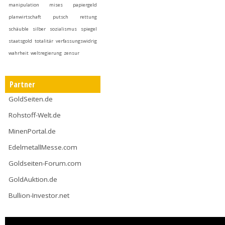
manipulation
mises
papiergeld
planwirtschaft
putsch
rettung
schäuble
silber
sozialismus
spiegel
staatsgold
totalitär
verfassungswidrig
wahrheit
weltregierung
zensur
Partner
GoldSeiten.de
Rohstoff-Welt.de
MinenPortal.de
EdelmetallMesse.com
Goldseiten-Forum.com
GoldAuktion.de
Bullion-Investor.net