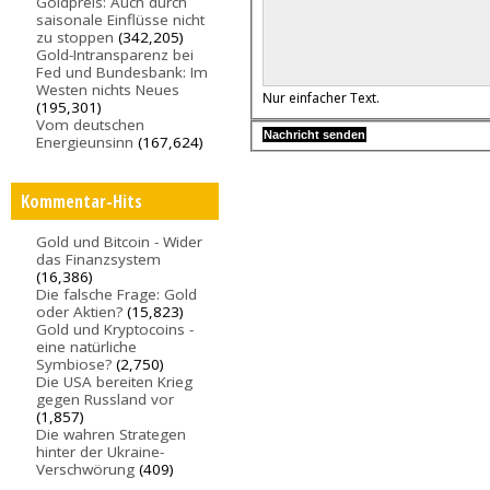
Goldpreis: Auch durch
saisonale Einflüsse nicht
zu stoppen
(342,205)
Gold-Intransparenz bei
Fed und Bundesbank: Im
Westen nichts Neues
Nur einfacher Text.
(195,301)
Vom deutschen
Energieunsinn
(167,624)
Kommentar-Hits
Gold und Bitcoin - Wider
das Finanzsystem
(16,386)
Die falsche Frage: Gold
oder Aktien?
(15,823)
Gold und Kryptocoins -
eine natürliche
Symbiose?
(2,750)
Die USA bereiten Krieg
gegen Russland vor
(1,857)
Die wahren Strategen
hinter der Ukraine-
Verschwörung
(409)