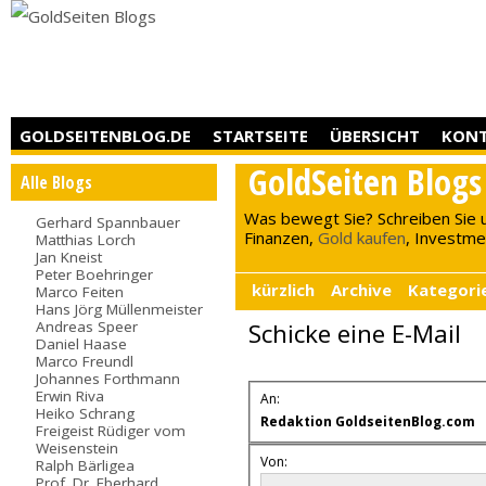
GOLDSEITENBLOG.DE
STARTSEITE
ÜBERSICHT
KON
GoldSeiten Blogs
Alle Blogs
Was bewegt Sie? Schreiben Sie 
Gerhard Spannbauer
Finanzen,
Gold kaufen
, Investment
Matthias Lorch
Jan Kneist
Peter Boehringer
kürzlich
Archive
Kategori
Marco Feiten
Hans Jörg Müllenmeister
Andreas Speer
Schicke eine E-Mail
Daniel Haase
Marco Freundl
Johannes Forthmann
Erwin Riva
An:
Heiko Schrang
Redaktion GoldseitenBlog.com
Freigeist Rüdiger vom
Weisenstein
Von:
Ralph Bärligea
Prof. Dr. Eberhard