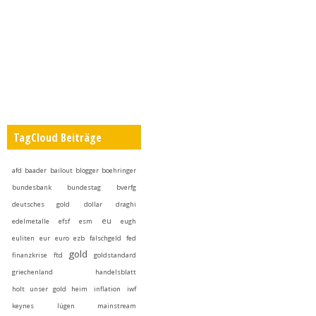
TagCloud Beiträge
afd
baader
bailout
blogger
boehringer
bundesbank
bundestag
bverfg
deutsches gold
dollar
draghi
eu
edelmetalle
efsf
esm
eugh
euliten
eur
euro
ezb
falschgeld
fed
gold
finanzkrise
ftd
goldstandard
griechenland
handelsblatt
holt unser gold heim
inflation
iwf
keynes
lügen
mainstream