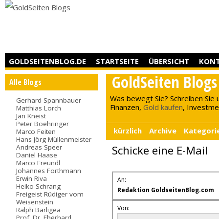
GOLDSEITENBLOG.DE
STARTSEITE
ÜBERSICHT
KON
GoldSeiten Blogs
Alle Blogs
Was bewegt Sie? Schreiben Sie 
Gerhard Spannbauer
Finanzen,
Gold kaufen
, Investment
Matthias Lorch
Jan Kneist
Peter Boehringer
kürzlich
Archive
Kategori
Marco Feiten
Hans Jörg Müllenmeister
Andreas Speer
Schicke eine E-Mail
Daniel Haase
Marco Freundl
Johannes Forthmann
Erwin Riva
An:
Heiko Schrang
Redaktion GoldseitenBlog.com
Freigeist Rüdiger vom
Weisenstein
Von:
Ralph Bärligea
Prof. Dr. Eberhard