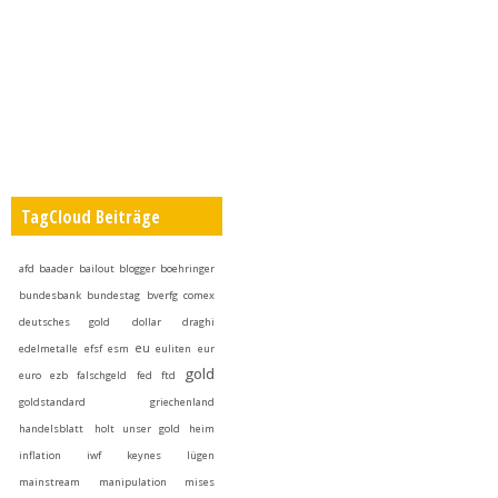
TagCloud Beiträge
afd
baader
bailout
blogger
boehringer
bundesbank
bundestag
bverfg
comex
deutsches gold
dollar
draghi
eu
edelmetalle
efsf
esm
euliten
eur
gold
euro
ezb
falschgeld
fed
ftd
goldstandard
griechenland
handelsblatt
holt unser gold heim
inflation
iwf
keynes
lügen
mainstream
manipulation
mises