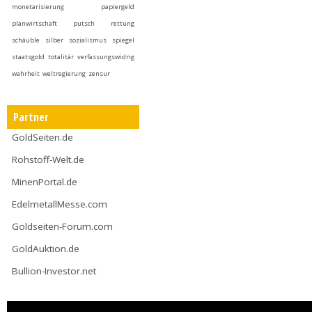
monetarisierung
papiergeld
planwirtschaft
putsch
rettung
schäuble
silber
sozialismus
spiegel
staatsgold
totalitär
verfassungswidrig
wahrheit
weltregierung
zensur
Partner
GoldSeiten.de
Rohstoff-Welt.de
MinenPortal.de
EdelmetallMesse.com
Goldseiten-Forum.com
GoldAuktion.de
Bullion-Investor.net