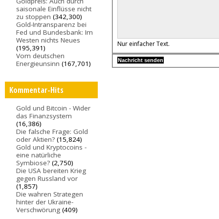
Goldpreis: Auch durch
saisonale Einflüsse nicht
zu stoppen
(342,300)
Gold-Intransparenz bei
Fed und Bundesbank: Im
Westen nichts Neues
Nur einfacher Text.
(195,391)
Vom deutschen
Energieunsinn
(167,701)
Kommentar-Hits
Gold und Bitcoin - Wider
das Finanzsystem
(16,386)
Die falsche Frage: Gold
oder Aktien?
(15,824)
Gold und Kryptocoins -
eine natürliche
Symbiose?
(2,750)
Die USA bereiten Krieg
gegen Russland vor
(1,857)
Die wahren Strategen
hinter der Ukraine-
Verschwörung
(409)