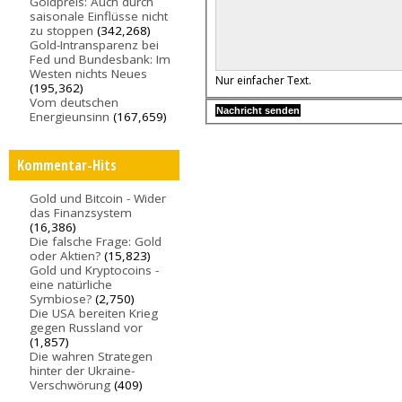
Goldpreis: Auch durch
saisonale Einflüsse nicht
zu stoppen
(342,268)
Gold-Intransparenz bei
Fed und Bundesbank: Im
Westen nichts Neues
Nur einfacher Text.
(195,362)
Vom deutschen
Energieunsinn
(167,659)
Kommentar-Hits
Gold und Bitcoin - Wider
das Finanzsystem
(16,386)
Die falsche Frage: Gold
oder Aktien?
(15,823)
Gold und Kryptocoins -
eine natürliche
Symbiose?
(2,750)
Die USA bereiten Krieg
gegen Russland vor
(1,857)
Die wahren Strategen
hinter der Ukraine-
Verschwörung
(409)