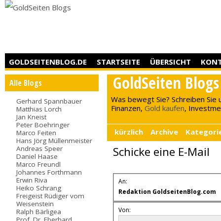
GOLDSEITENBLOG.DE
STARTSEITE
ÜBERSICHT
KON
GoldSeiten Blogs
Alle Blogs
Was bewegt Sie? Schreiben Sie 
Gerhard Spannbauer
Finanzen,
Gold kaufen
, Investment
Matthias Lorch
Jan Kneist
Peter Boehringer
kürzlich
Archive
Kategori
Marco Feiten
Hans Jörg Müllenmeister
Andreas Speer
Schicke eine E-Mail
Daniel Haase
Marco Freundl
Johannes Forthmann
Erwin Riva
An:
Heiko Schrang
Redaktion GoldseitenBlog.com
Freigeist Rüdiger vom
Weisenstein
Von:
Ralph Bärligea
Prof. Dr. Eberhard