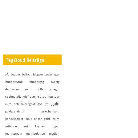
TagCloud Beiträge
afd
baader
bailout
blogger
boehringer
bundesbank
bundestag
bverfg
deutsches gold
dollar
draghi
eu
edelmetalle
efsf
esm
euliten
eur
gold
euro
ezb
falschgeld
fed
ftd
goldstandard
griechenland
handelsblatt
holt unser gold heim
inflation
iwf
keynes
lügen
mainstream
manipulation
medien