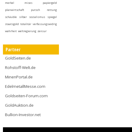
merkel
mises
papiergeld
planwirtschaft
putsch
rettung
schäuble
silber
sozialismus
spiegel
staatsgold
totalitär
verfassungswidrig
wahrheit
weltregierung
zensur
Partner
GoldSeiten.de
Rohstoff-Welt.de
MinenPortal.de
EdelmetallMesse.com
Goldseiten-Forum.com
GoldAuktion.de
Bullion-Investor.net