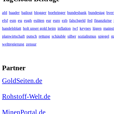
afd
baader
bailout
blogger
boehringer
bundesbank
bundestag
bver
eu
efsf
esm
eugh
euliten
eur
euro
ezb
falschgeld
fed
finanzkrise
handelsblatt
holt unser gold heim
inflation
iwf
keynes
lügen
mains
planwirtschaft
putsch
rettung
schäuble
silber
sozialismus
spiegel
s
weltregierung
zensur
Partner
GoldSeiten.de
Rohstoff-Welt.de
MinenPortal.de