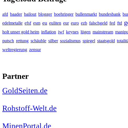
afd
baader
bailout
blogger
boehringer
bullenmarkt
bundesbank
bu
g
eu
edelmetalle
efsf
esm
euliten
eur
euro
ezb
falschgeld
fed
ftd
holt unser gold heim
inflation
iwf
keynes
lügen
mainstream
manipu
putsch
rettung
schäuble
silber
sozialismus
spiegel
staatsgold
totalit
weltregierung
zensur
Partner
GoldSeiten.de
Rohstoff-Welt.de
MinenPortal.de