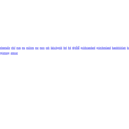
gold
eu
elmetalle
efsf
esm
euliten
eur
euro
ezb
falschgeld
fed
ftd
goldstandard
griechenland
handelsblatt
h
egierung
zensur