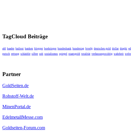
TagCloud Beiträge
afd
baader
bailout
banken
blogger
boehringer
bundesbank
bundestag
bverfg
deutsches gold
dollar
draghi
ed
putsch
rettung
schäuble
silber
snb
sozialismus
spiegel
staatsgold
totalitär
verfassungswidrig
wahrheit
weltr
Partner
GoldSeiten.de
Rohstoff-Welt.de
MinenPortal.de
EdelmetallMesse.com
Goldseiten-Forum.com