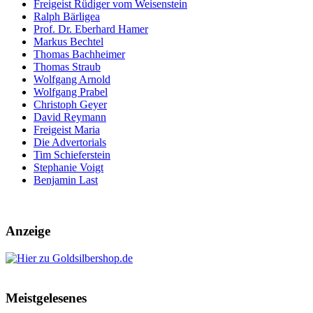
Freigeist Rüdiger vom Weisenstein
Ralph Bärligea
Prof. Dr. Eberhard Hamer
Markus Bechtel
Thomas Bachheimer
Thomas Straub
Wolfgang Arnold
Wolfgang Prabel
Christoph Geyer
David Reymann
Freigeist Maria
Die Advertorials
Tim Schieferstein
Stephanie Voigt
Benjamin Last
Anzeige
Meistgelesenes