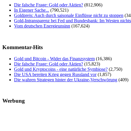
Die falsche Frage: Gold oder Aktien?
(812,906)
In Eigener Sache...
(790,521)
Goldpreis: Auch durch saisonale Einflüsse nicht zu stoppen
(34
Gold-Intransparenz bei Fed und Bundesbank: Im Westen nicht
Vom deutschen Energieunsinn
(167,624)
Kommentar-Hits
Gold und Bitcoin - Wider das Finanzsystem
(16,386)
Die falsche Frage: Gold oder Aktien?
(15,823)
Gold und Kryptocoins - eine natürliche Symbiose?
(2,750)
Die USA bereiten Krieg gegen Russland vor
(1,857)
Die wahren Strategen hinter der Ukraine-Verschwörung
(409)
Werbung