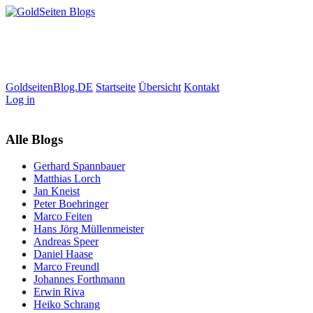
GoldseitenBlog.DE
Startseite
Übersicht
Kontakt
Log in
Alle Blogs
Gerhard Spannbauer
Matthias Lorch
Jan Kneist
Peter Boehringer
Marco Feiten
Hans Jörg Müllenmeister
Andreas Speer
Daniel Haase
Marco Freundl
Johannes Forthmann
Erwin Riva
Heiko Schrang