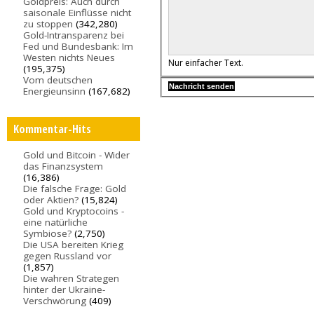
Goldpreis: Auch durch
saisonale Einflüsse nicht
zu stoppen
(342,280)
Gold-Intransparenz bei
Fed und Bundesbank: Im
Westen nichts Neues
Nur einfacher Text.
(195,375)
Vom deutschen
Energieunsinn
(167,682)
Kommentar-Hits
Gold und Bitcoin - Wider
das Finanzsystem
(16,386)
Die falsche Frage: Gold
oder Aktien?
(15,824)
Gold und Kryptocoins -
eine natürliche
Symbiose?
(2,750)
Die USA bereiten Krieg
gegen Russland vor
(1,857)
Die wahren Strategen
hinter der Ukraine-
Verschwörung
(409)