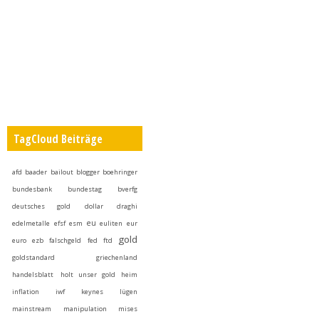
TagCloud Beiträge
afd
baader
bailout
blogger
boehringer
bundesbank
bundestag
bverfg
deutsches gold
dollar
draghi
eu
edelmetalle
efsf
esm
euliten
eur
gold
euro
ezb
falschgeld
fed
ftd
goldstandard
griechenland
handelsblatt
holt unser gold heim
inflation
iwf
keynes
lügen
mainstream
manipulation
mises