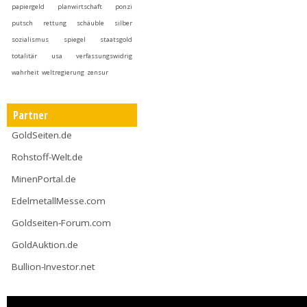
papiergeld
planwirtschaft
ponzi
putsch
rettung
schäuble
silber
sozialismus
spiegel
staatsgold
totalitär
usa
verfassungswidrig
wahrheit
weltregierung
zensur
Partner
GoldSeiten.de
Rohstoff-Welt.de
MinenPortal.de
EdelmetallMesse.com
Goldseiten-Forum.com
GoldAuktion.de
Bullion-Investor.net