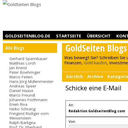
GOLDSEITENBLOG.DE
STARTSEITE
ÜBERSICHT
KON
GoldSeiten Blogs
Alle Blogs
Was bewegt Sie? Schreiben Sie 
Gerhard Spannbauer
Finanzen,
Gold kaufen
, Investment
Matthias Lorch
Jan Kneist
Peter Boehringer
kürzlich
Archive
Kategori
Marco Feiten
Hans Jörg Müllenmeister
Andreas Speer
Schicke eine E-Mail
Daniel Haase
Marco Freundl
Johannes Forthmann
Erwin Riva
An:
Heiko Schrang
Redaktion GoldseitenBlog.com
Freigeist Rüdiger vom
Weisenstein
Von:
Ralph Bärligea
Prof. Dr. Eberhard