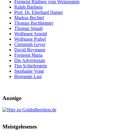
Freigeist Rüdiger vom Weisenstein
Ralph Bärligea
Prof. Dr. Eberhard Hamer
Markus Bechtel
Thomas Bachheimer
Thomas Straub
Wolfgang Arnold
Wolfgang Prabel
Christoph Geyer
David Reymann
Freigeist Maria
Die Advertorials
Tim Schieferstein
Stephanie Voigt
Benjamin Last
Anzeige
Meistgelesenes