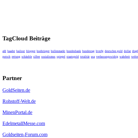
TagCloud Beiträge
afd
baader
bailout
blogger
boehringer
bullenmarkt
bundesbank
bundestag
bverfg
deutsches gold
dollar
drag
putsch
rettung
schäuble
silber
sozialismus
spiegel
staatsgold
totalitär
usa
verfassungswidrig
wahrheit
weltr
Partner
GoldSeiten.de
Rohstoff-Welt.de
MinenPortal.de
EdelmetallMesse.com
Goldseiten-Forum.com