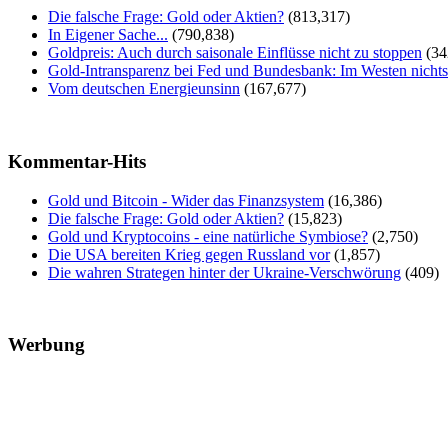
Die falsche Frage: Gold oder Aktien?
(813,317)
In Eigener Sache...
(790,838)
Goldpreis: Auch durch saisonale Einflüsse nicht zu stoppen
(34
Gold-Intransparenz bei Fed und Bundesbank: Im Westen nicht
Vom deutschen Energieunsinn
(167,677)
Kommentar-Hits
Gold und Bitcoin - Wider das Finanzsystem
(16,386)
Die falsche Frage: Gold oder Aktien?
(15,823)
Gold und Kryptocoins - eine natürliche Symbiose?
(2,750)
Die USA bereiten Krieg gegen Russland vor
(1,857)
Die wahren Strategen hinter der Ukraine-Verschwörung
(409)
Werbung