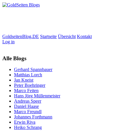
GoldseitenBlog.DE
Startseite
Übersicht
Kontakt
Log in
Alle Blogs
Gerhard Spannbauer
Matthias Lorch
Jan Kneist
Peter Boehringer
Marco Feiten
Hans Jörg Müllenmeister
Andreas Speer
Daniel Haase
Marco Freundl
Johannes Forthmann
Erwin Riva
Heiko Schrang