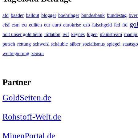
afd
baader
bailout
blogger
boehringer
bundesbank
bundestag
bver
go
eu
efsf
esm
euliten
eur
euro
eurokrise
ezb
falschgeld
fed
ftd
holt unser gold heim
inflation
iwf
keynes
lügen
mainstream
manipu
putsch
rettung
schweiz
schäuble
silber
sozialismus
spiegel
staatsgo
weltregierung
zensur
Partner
GoldSeiten.de
Rohstoff-Welt.de
MinenPortal.de