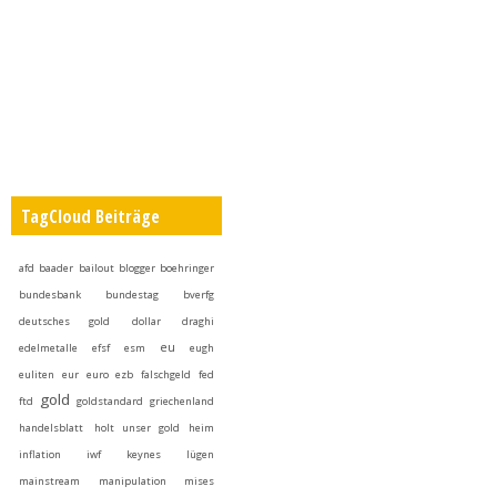
TagCloud Beiträge
afd
baader
bailout
blogger
boehringer
bundesbank
bundestag
bverfg
deutsches gold
dollar
draghi
eu
edelmetalle
efsf
esm
eugh
euliten
eur
euro
ezb
falschgeld
fed
gold
ftd
goldstandard
griechenland
handelsblatt
holt unser gold heim
inflation
iwf
keynes
lügen
mainstream
manipulation
mises