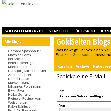
GOLDSEITENBLOG.DE
STARTSEITE
ÜBERSICHT
KON
GoldSeiten Blogs
Alle Blogs
Was bewegt Sie? Schreiben Sie 
Gerhard Spannbauer
Finanzen,
Gold kaufen
, Investment
Matthias Lorch
Jan Kneist
Peter Boehringer
kürzlich
Archive
Kategori
Marco Feiten
Hans Jörg Müllenmeister
Andreas Speer
Schicke eine E-Mail
Daniel Haase
Marco Freundl
Johannes Forthmann
Erwin Riva
An:
Heiko Schrang
Redaktion GoldseitenBlog.com
Freigeist Rüdiger vom
Weisenstein
Von:
Ralph Bärligea
Prof. Dr. Eberhard