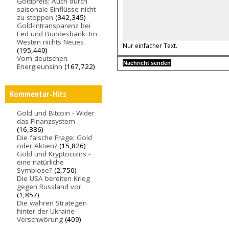
Goldpreis: Auch durch
saisonale Einflüsse nicht
zu stoppen
(342,345)
Gold-Intransparenz bei
Fed und Bundesbank: Im
Westen nichts Neues
Nur einfacher Text.
(195,440)
Vom deutschen
Energieunsinn
(167,722)
Kommentar-Hits
Gold und Bitcoin - Wider
das Finanzsystem
(16,386)
Die falsche Frage: Gold
oder Aktien?
(15,826)
Gold und Kryptocoins -
eine natürliche
Symbiose?
(2,750)
Die USA bereiten Krieg
gegen Russland vor
(1,857)
Die wahren Strategen
hinter der Ukraine-
Verschwörung
(409)