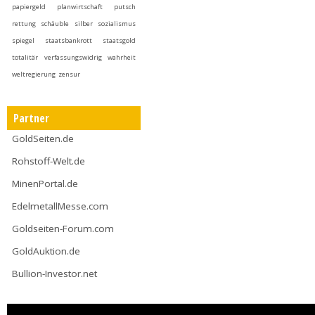
papiergeld
planwirtschaft
putsch
rettung
schäuble
silber
sozialismus
spiegel
staatsbankrott
staatsgold
totalitär
verfassungswidrig
wahrheit
weltregierung
zensur
Partner
GoldSeiten.de
Rohstoff-Welt.de
MinenPortal.de
EdelmetallMesse.com
Goldseiten-Forum.com
GoldAuktion.de
Bullion-Investor.net