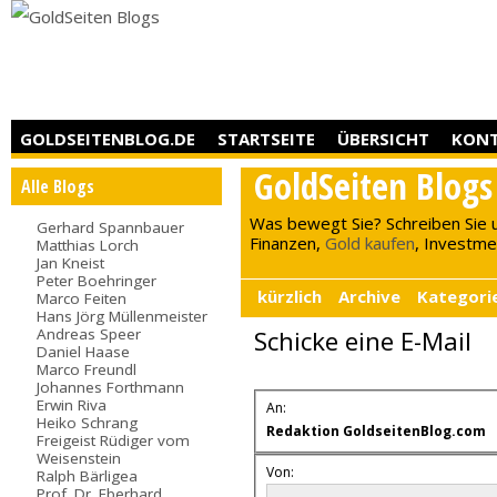
GOLDSEITENBLOG.DE
STARTSEITE
ÜBERSICHT
KON
GoldSeiten Blogs
Alle Blogs
Was bewegt Sie? Schreiben Sie 
Gerhard Spannbauer
Finanzen,
Gold kaufen
, Investment
Matthias Lorch
Jan Kneist
Peter Boehringer
kürzlich
Archive
Kategori
Marco Feiten
Hans Jörg Müllenmeister
Andreas Speer
Schicke eine E-Mail
Daniel Haase
Marco Freundl
Johannes Forthmann
Erwin Riva
An:
Heiko Schrang
Redaktion GoldseitenBlog.com
Freigeist Rüdiger vom
Weisenstein
Von:
Ralph Bärligea
Prof. Dr. Eberhard