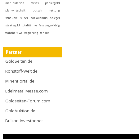
manipulation
mises
papiergeld
planwirtschaft
putsch
rettung
schäuble
silber
sozialismus
spiegel
staatsgold
totalitär
verfassungswidrig
wahrheit
weltregierung
zensur
Partner
GoldSeiten.de
Rohstoff-Welt.de
MinenPortal.de
EdelmetallMesse.com
Goldseiten-Forum.com
GoldAuktion.de
Bullion-Investor.net