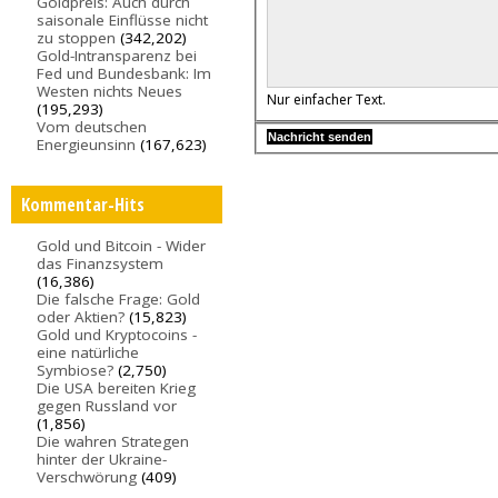
Goldpreis: Auch durch
saisonale Einflüsse nicht
zu stoppen
(342,202)
Gold-Intransparenz bei
Fed und Bundesbank: Im
Westen nichts Neues
Nur einfacher Text.
(195,293)
Vom deutschen
Energieunsinn
(167,623)
Kommentar-Hits
Gold und Bitcoin - Wider
das Finanzsystem
(16,386)
Die falsche Frage: Gold
oder Aktien?
(15,823)
Gold und Kryptocoins -
eine natürliche
Symbiose?
(2,750)
Die USA bereiten Krieg
gegen Russland vor
(1,856)
Die wahren Strategen
hinter der Ukraine-
Verschwörung
(409)