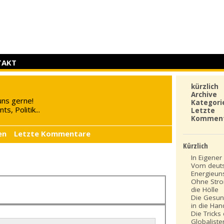
TAKT
kürzlich
Archive
uns gerne!
Kategori
s, Politik...
Letzte
Kommen
en
Letzte Kommentare
Kürzlich
In Eigener 
Vom deut
Energieun
Ohne Stro
die Hölle
Die Gesun
in die Ha
Die Tricks
Globaliste