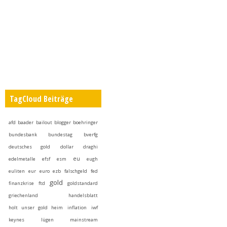
TagCloud Beiträge
afd
baader
bailout
blogger
boehringer
bundesbank
bundestag
bverfg
deutsches gold
dollar
draghi
eu
edelmetalle
efsf
esm
eugh
euliten
eur
euro
ezb
falschgeld
fed
gold
finanzkrise
ftd
goldstandard
griechenland
handelsblatt
holt unser gold heim
inflation
iwf
keynes
lügen
mainstream