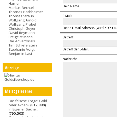
Hamer
Dein Name.
Markus Bechtel
Thomas Bachheimer
E-Mail:
Thomas Straub
Wolfgang Arnold
Wolfgang Prabel
Deine E-Mail-Adresse. (Wird
nicht
au
Christoph Geyer
David Reymann
Freigeist Maria
Betreff:
Die Advertorials
Tim Schieferstein
Stephanie Voigt
Betreff der E-Mail.
Benjamin Last
Nachricht:
Anzeige
Meistgelesenes
Die falsche Frage: Gold
oder Aktien?
(812,880)
In Eigener Sache...
(790,505)