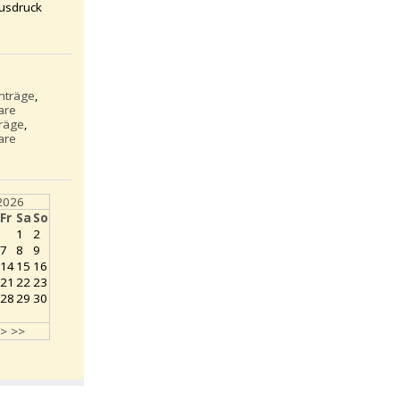
usdruck
inträge
,
are
träge
,
are
2026
Fr
Sa
So
1
2
7
8
9
14
15
16
21
22
23
28
29
30
>
>>