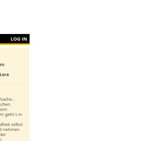
LOG IN
en
tare
Sache...
schen
sinn
m geht´s in
dheit selbst
nd nehmen
 der
n