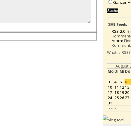
Ganzer A
XML Feeds
RSS 2.0:
E
Komment
Atom:
Ein
Komment
What is RSS?
August 
Mo
Di
Mi
Do
3
4
5
6
10
11
12
13
17
18
19
20
24
25
26
27
31
<<
<