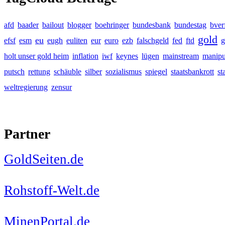
afd
baader
bailout
blogger
boehringer
bundesbank
bundestag
bver
gold
eu
efsf
esm
eugh
euliten
eur
euro
ezb
falschgeld
fed
ftd
g
holt unser gold heim
inflation
iwf
keynes
lügen
mainstream
manipu
putsch
rettung
schäuble
silber
sozialismus
spiegel
staatsbankrott
st
weltregierung
zensur
Partner
GoldSeiten.de
Rohstoff-Welt.de
MinenPortal.de