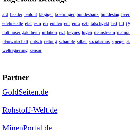
afd
baader
bailout
blogger
boehringer
bundesbank
bundestag
bver
g
eu
edelmetalle
efsf
esm
euliten
eur
euro
ezb
falschgeld
fed
ftd
holt unser gold heim
inflation
iwf
keynes
lügen
mainstream
manipu
planwirtschaft
putsch
rettung
schäuble
silber
sozialismus
spiegel
s
weltregierung
zensur
Partner
GoldSeiten.de
Rohstoff-Welt.de
MinenPortal.de