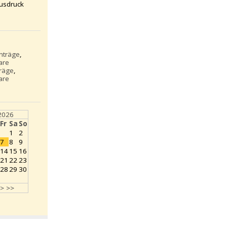
usdruck
inträge
,
are
träge
,
are
2026
Fr
Sa
So
1
2
7
8
9
14
15
16
21
22
23
28
29
30
>
>>