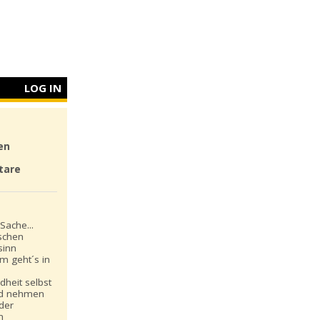
LOG IN
en
tare
Sache...
schen
sinn
m geht´s in
dheit selbst
nd nehmen
 der
n