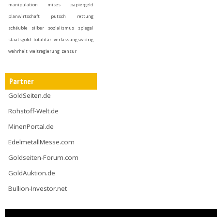
manipulation
mises
papiergeld
planwirtschaft
putsch
rettung
schäuble
silber
sozialismus
spiegel
staatsgold
totalitär
verfassungswidrig
wahrheit
weltregierung
zensur
Partner
GoldSeiten.de
Rohstoff-Welt.de
MinenPortal.de
EdelmetallMesse.com
Goldseiten-Forum.com
GoldAuktion.de
Bullion-Investor.net