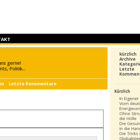
TAKT
kürzlich
Archive
uns gerne!
Kategori
s, Politik...
Letzte
Kommen
en
Letzte Kommentare
Kürzlich
In Eigener 
Vom deut
Energieun
Ohne Stro
die Hölle
Die Gesun
in die Ha
Die Tricks
Globaliste