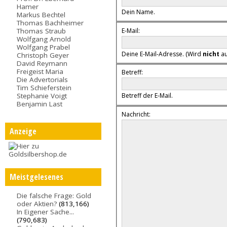
Hamer
Dein Name.
Markus Bechtel
Thomas Bachheimer
E-Mail:
Thomas Straub
Wolfgang Arnold
Wolfgang Prabel
Deine E-Mail-Adresse. (Wird
nicht
au
Christoph Geyer
David Reymann
Freigeist Maria
Betreff:
Die Advertorials
Tim Schieferstein
Stephanie Voigt
Betreff der E-Mail.
Benjamin Last
Nachricht:
Anzeige
Meistgelesenes
Die falsche Frage: Gold
oder Aktien?
(813,166)
In Eigener Sache...
(790,683)