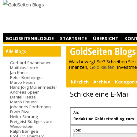
GOLDSEITENBLOG.DE
STARTSEITE
ÜBERSICHT
KON
GoldSeiten Blogs
Alle Blogs
Was bewegt Sie? Schreiben Sie 
Gerhard Spannbauer
Finanzen,
Gold kaufen
, Investment
Matthias Lorch
Jan Kneist
Peter Boehringer
kürzlich
Archive
Kategori
Marco Feiten
Hans Jörg Müllenmeister
Andreas Speer
Schicke eine E-Mail
Daniel Haase
Marco Freundl
Johannes Forthmann
Erwin Riva
An:
Heiko Schrang
Redaktion GoldseitenBlog.com
Freigeist Rüdiger vom
Weisenstein
Von:
Ralph Bärligea
Prof. Dr. Eberhard