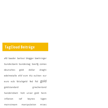
TagCloud Beiträge
afd
baader
bailout
blogger
boehringer
bundesbank
bundestag
bverfg
comex
deutsches gold
dollar
draghi
eu
edelmetalle
efsf
esm
euliten
eur
gold
euro
ezb
falschgeld
fed
ftd
goldstandard
griechenland
handelsblatt
holt unser gold heim
inflation
iwf
keynes
lügen
mainstream
manipulation
mises