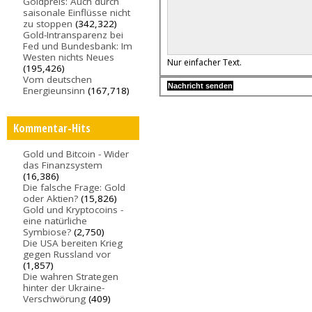
Goldpreis: Auch durch
saisonale Einflüsse nicht
zu stoppen
(342,322)
Gold-Intransparenz bei
Fed und Bundesbank: Im
Westen nichts Neues
Nur einfacher Text.
(195,426)
Vom deutschen
Energieunsinn
(167,718)
Kommentar-Hits
Gold und Bitcoin - Wider
das Finanzsystem
(16,386)
Die falsche Frage: Gold
oder Aktien?
(15,826)
Gold und Kryptocoins -
eine natürliche
Symbiose?
(2,750)
Die USA bereiten Krieg
gegen Russland vor
(1,857)
Die wahren Strategen
hinter der Ukraine-
Verschwörung
(409)