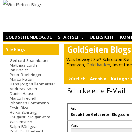
GOLDSEITENBLOG.DE
STARTSEITE
ÜBERSICHT
KON
GoldSeiten Blogs
Alle Blogs
Was bewegt Sie? Schreiben Sie 
Gerhard Spannbauer
Finanzen,
Gold kaufen
, Investment
Matthias Lorch
Jan Kneist
Peter Boehringer
kürzlich
Archive
Kategori
Marco Feiten
Hans Jörg Müllenmeister
Andreas Speer
Schicke eine E-Mail
Daniel Haase
Marco Freundl
Johannes Forthmann
Erwin Riva
An:
Heiko Schrang
Redaktion GoldseitenBlog.com
Freigeist Rüdiger vom
Weisenstein
Von:
Ralph Bärligea
Prof. Dr. Eberhard