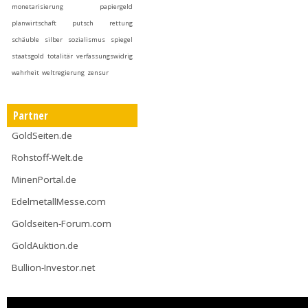
monetarisierung
papiergeld
planwirtschaft
putsch
rettung
schäuble
silber
sozialismus
spiegel
staatsgold
totalitär
verfassungswidrig
wahrheit
weltregierung
zensur
Partner
GoldSeiten.de
Rohstoff-Welt.de
MinenPortal.de
EdelmetallMesse.com
Goldseiten-Forum.com
GoldAuktion.de
Bullion-Investor.net