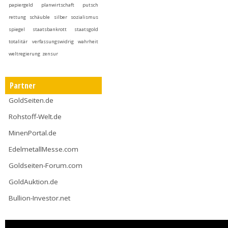
papiergeld
planwirtschaft
putsch
rettung
schäuble
silber
sozialismus
spiegel
staatsbankrott
staatsgold
totalitär
verfassungswidrig
wahrheit
weltregierung
zensur
Partner
GoldSeiten.de
Rohstoff-Welt.de
MinenPortal.de
EdelmetallMesse.com
Goldseiten-Forum.com
GoldAuktion.de
Bullion-Investor.net