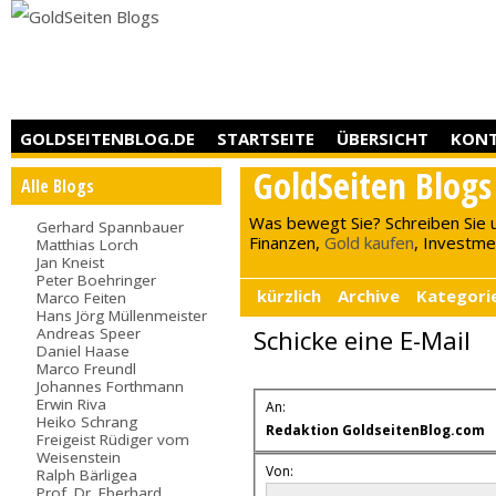
GOLDSEITENBLOG.DE
STARTSEITE
ÜBERSICHT
KON
GoldSeiten Blogs
Alle Blogs
Was bewegt Sie? Schreiben Sie 
Gerhard Spannbauer
Finanzen,
Gold kaufen
, Investment
Matthias Lorch
Jan Kneist
Peter Boehringer
kürzlich
Archive
Kategori
Marco Feiten
Hans Jörg Müllenmeister
Andreas Speer
Schicke eine E-Mail
Daniel Haase
Marco Freundl
Johannes Forthmann
Erwin Riva
An:
Heiko Schrang
Redaktion GoldseitenBlog.com
Freigeist Rüdiger vom
Weisenstein
Von:
Ralph Bärligea
Prof. Dr. Eberhard