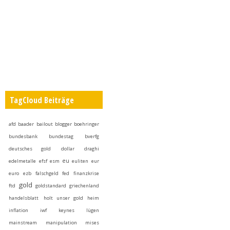
TagCloud Beiträge
afd
baader
bailout
blogger
boehringer
bundesbank
bundestag
bverfg
deutsches gold
dollar
draghi
eu
edelmetalle
efsf
esm
euliten
eur
euro
ezb
falschgeld
fed
finanzkrise
gold
ftd
goldstandard
griechenland
handelsblatt
holt unser gold heim
inflation
iwf
keynes
lügen
mainstream
manipulation
mises