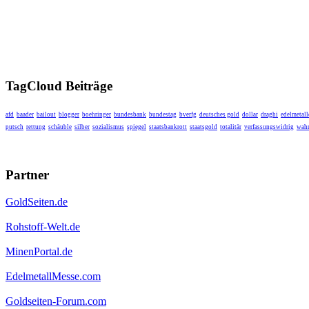
TagCloud Beiträge
afd
baader
bailout
blogger
boehringer
bundesbank
bundestag
bverfg
deutsches gold
dollar
draghi
edelmetall
putsch
rettung
schäuble
silber
sozialismus
spiegel
staatsbankrott
staatsgold
totalitär
verfassungswidrig
wahr
Partner
GoldSeiten.de
Rohstoff-Welt.de
MinenPortal.de
EdelmetallMesse.com
Goldseiten-Forum.com