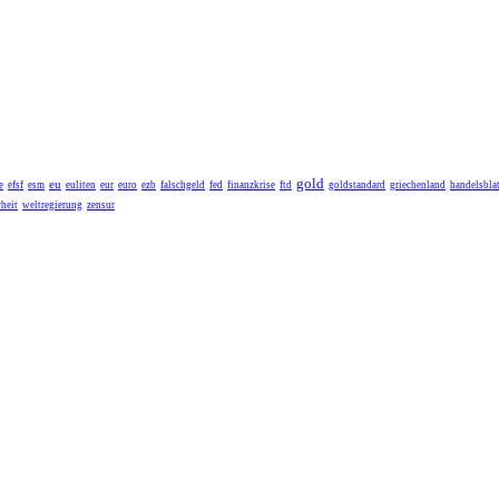
gold
eu
e
efsf
esm
euliten
eur
euro
ezb
falschgeld
fed
finanzkrise
ftd
goldstandard
griechenland
handelsblat
heit
weltregierung
zensur