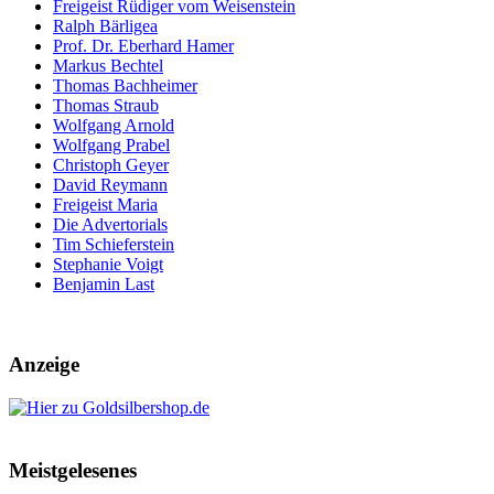
Freigeist Rüdiger vom Weisenstein
Ralph Bärligea
Prof. Dr. Eberhard Hamer
Markus Bechtel
Thomas Bachheimer
Thomas Straub
Wolfgang Arnold
Wolfgang Prabel
Christoph Geyer
David Reymann
Freigeist Maria
Die Advertorials
Tim Schieferstein
Stephanie Voigt
Benjamin Last
Anzeige
Meistgelesenes