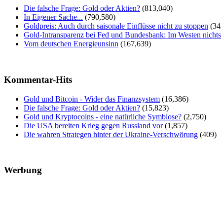
Die falsche Frage: Gold oder Aktien?
(813,040)
In Eigener Sache...
(790,580)
Goldpreis: Auch durch saisonale Einflüsse nicht zu stoppen
(34
Gold-Intransparenz bei Fed und Bundesbank: Im Westen nicht
Vom deutschen Energieunsinn
(167,639)
Kommentar-Hits
Gold und Bitcoin - Wider das Finanzsystem
(16,386)
Die falsche Frage: Gold oder Aktien?
(15,823)
Gold und Kryptocoins - eine natürliche Symbiose?
(2,750)
Die USA bereiten Krieg gegen Russland vor
(1,857)
Die wahren Strategen hinter der Ukraine-Verschwörung
(409)
Werbung