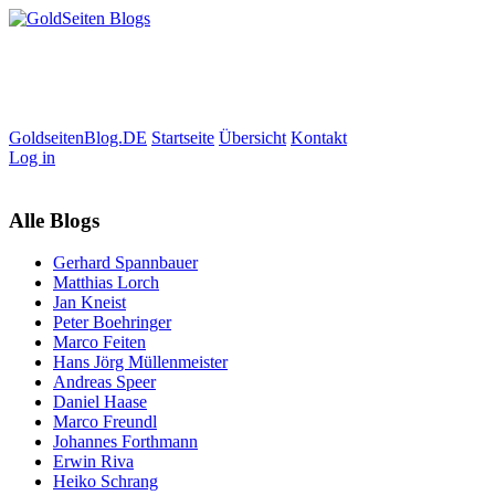
GoldseitenBlog.DE
Startseite
Übersicht
Kontakt
Log in
Alle Blogs
Gerhard Spannbauer
Matthias Lorch
Jan Kneist
Peter Boehringer
Marco Feiten
Hans Jörg Müllenmeister
Andreas Speer
Daniel Haase
Marco Freundl
Johannes Forthmann
Erwin Riva
Heiko Schrang