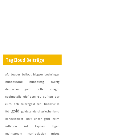
TagCloud Beiträge
afd
baader
bailout
blogger
boehringer
bundesbank
bundestag
bverfg
deutsches gold
dollar
draghi
eu
edelmetalle
efsf
esm
euliten
eur
euro
ezb
falschgeld
fed
finanzkrise
gold
ftd
goldstandard
griechenland
handelsblatt
holt unser gold heim
inflation
iwf
keynes
lügen
mainstream
manipulation
mises