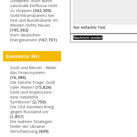
Goldpreis: Auch durch
saisonale Einflüsse nicht
zu stoppen
(342,300)
Gold-Intransparenz bei
Fed und Bundesbank: Im
Westen nichts Neues
Nur einfacher Text.
(195,392)
Vom deutschen
Energieunsinn
(167,701)
Kommentar-Hits
Gold und Bitcoin - Wider
das Finanzsystem
(16,386)
Die falsche Frage: Gold
oder Aktien?
(15,824)
Gold und Kryptocoins -
eine natürliche
Symbiose?
(2,750)
Die USA bereiten Krieg
gegen Russland vor
(1,857)
Die wahren Strategen
hinter der Ukraine-
Verschwörung
(409)