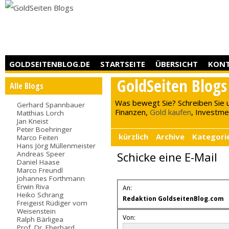
GOLDSEITENBLOG.DE
STARTSEITE
ÜBERSICHT
KON
GoldSeiten Blogs
Alle Blogs
Was bewegt Sie? Schreiben Sie 
Gerhard Spannbauer
Finanzen,
Gold kaufen
, Investment
Matthias Lorch
Jan Kneist
Peter Boehringer
kürzlich
Archive
Kategori
Marco Feiten
Hans Jörg Müllenmeister
Andreas Speer
Schicke eine E-Mail
Daniel Haase
Marco Freundl
Johannes Forthmann
Erwin Riva
An:
Heiko Schrang
Redaktion GoldseitenBlog.com
Freigeist Rüdiger vom
Weisenstein
Von:
Ralph Bärligea
Prof. Dr. Eberhard