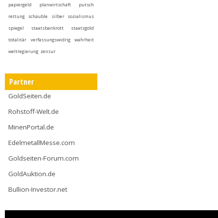
papiergeld
planwirtschaft
putsch
rettung
schäuble
silber
sozialismus
spiegel
staatsbankrott
staatsgold
totalitär
verfassungswidrig
wahrheit
weltregierung
zensur
Partner
GoldSeiten.de
Rohstoff-Welt.de
MinenPortal.de
EdelmetallMesse.com
Goldseiten-Forum.com
GoldAuktion.de
Bullion-Investor.net