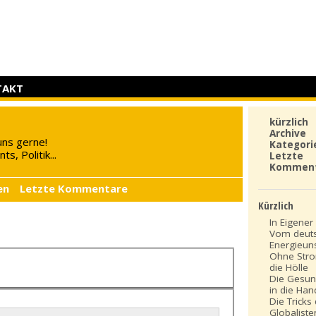
TAKT
kürzlich
Archive
uns gerne!
Kategori
s, Politik...
Letzte
Kommen
en
Letzte Kommentare
Kürzlich
In Eigener 
Vom deut
Energieun
Ohne Stro
die Hölle
Die Gesun
in die Ha
Die Tricks
Globaliste