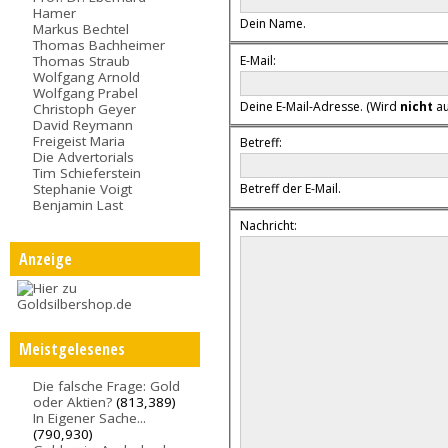
Hamer
Dein Name.
Markus Bechtel
Thomas Bachheimer
E-Mail:
Thomas Straub
Wolfgang Arnold
Wolfgang Prabel
Deine E-Mail-Adresse. (Wird
nicht
au
Christoph Geyer
David Reymann
Freigeist Maria
Betreff:
Die Advertorials
Tim Schieferstein
Stephanie Voigt
Betreff der E-Mail.
Benjamin Last
Nachricht:
Anzeige
Meistgelesenes
Die falsche Frage: Gold
oder Aktien?
(813,389)
In Eigener Sache...
(790,930)