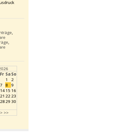
usdruck
inträge
,
are
träge
,
are
2026
Fr
Sa
So
1
2
7
8
9
14
15
16
21
22
23
28
29
30
>
>>