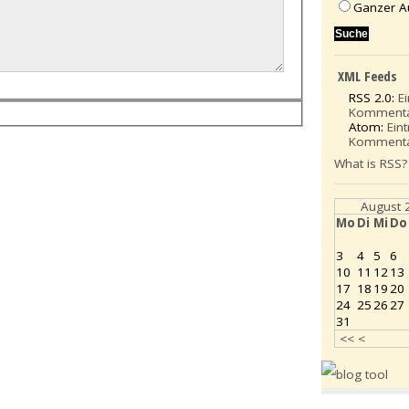
Ganzer A
XML Feeds
RSS 2.0:
E
Komment
Atom:
Ein
Komment
What is RSS?
August 
Mo
Di
Mi
Do
3
4
5
6
10
11
12
13
17
18
19
20
24
25
26
27
31
<<
<