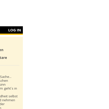
LOG IN
en
tare
Sache...
schen
sinn
m geht´s in
dheit selbst
nd nehmen
 der
n