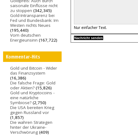
Goldpreis: Auch durch
saisonale Einflüsse nicht
zu stoppen
(342,345)
Gold-Intransparenz bei
Fed und Bundesbank: Im
Westen nichts Neues
Nur einfacher Text.
(195,440)
Vom deutschen
Energieunsinn
(167,722)
Kommentar-Hits
Gold und Bitcoin - Wider
das Finanzsystem
(16,386)
Die falsche Frage: Gold
oder Aktien?
(15,826)
Gold und Kryptocoins -
eine natürliche
Symbiose?
(2,750)
Die USA bereiten Krieg
gegen Russland vor
(1,857)
Die wahren Strategen
hinter der Ukraine-
Verschwörung
(409)