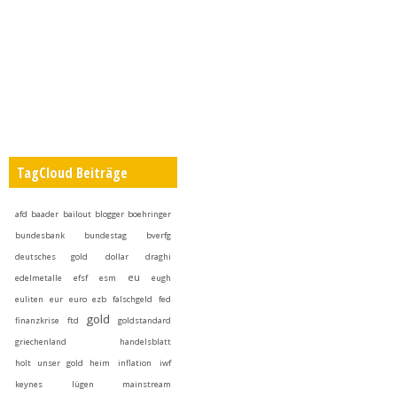
TagCloud Beiträge
afd
baader
bailout
blogger
boehringer
bundesbank
bundestag
bverfg
deutsches gold
dollar
draghi
eu
edelmetalle
efsf
esm
eugh
euliten
eur
euro
ezb
falschgeld
fed
gold
finanzkrise
ftd
goldstandard
griechenland
handelsblatt
holt unser gold heim
inflation
iwf
keynes
lügen
mainstream