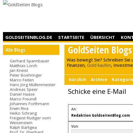
GOLDSEITENBLOG.DE
STARTSEITE
ÜBERSICHT
KON
GoldSeiten Blogs
Alle Blogs
Was bewegt Sie? Schreiben Sie 
Gerhard Spannbauer
Finanzen,
Gold kaufen
, Investment
Matthias Lorch
Jan Kneist
Peter Boehringer
kürzlich
Archive
Kategori
Marco Feiten
Hans Jörg Müllenmeister
Andreas Speer
Schicke eine E-Mail
Daniel Haase
Marco Freundl
Johannes Forthmann
Erwin Riva
An:
Heiko Schrang
Redaktion GoldseitenBlog.com
Freigeist Rüdiger vom
Weisenstein
Von:
Ralph Bärligea
Prof. Dr. Eberhard