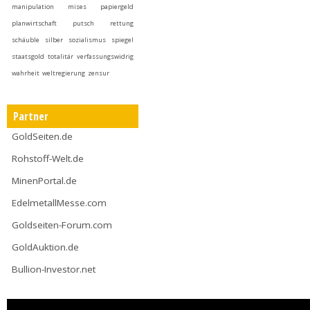
manipulation
mises
papiergeld
planwirtschaft
putsch
rettung
schäuble
silber
sozialismus
spiegel
staatsgold
totalitär
verfassungswidrig
wahrheit
weltregierung
zensur
Partner
GoldSeiten.de
Rohstoff-Welt.de
MinenPortal.de
EdelmetallMesse.com
Goldseiten-Forum.com
GoldAuktion.de
Bullion-Investor.net