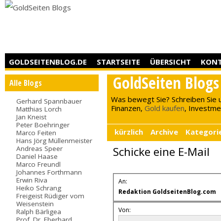
GOLDSEITENBLOG.DE
STARTSEITE
ÜBERSICHT
KON
GoldSeiten Blogs
Alle Blogs
Was bewegt Sie? Schreiben Sie 
Gerhard Spannbauer
Finanzen,
Gold kaufen
, Investment
Matthias Lorch
Jan Kneist
Peter Boehringer
kürzlich
Archive
Kategori
Marco Feiten
Hans Jörg Müllenmeister
Andreas Speer
Schicke eine E-Mail
Daniel Haase
Marco Freundl
Johannes Forthmann
Erwin Riva
An:
Heiko Schrang
Redaktion GoldseitenBlog.com
Freigeist Rüdiger vom
Weisenstein
Von:
Ralph Bärligea
Prof. Dr. Eberhard