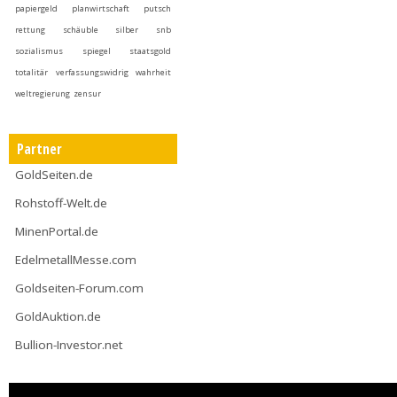
papiergeld
planwirtschaft
putsch
rettung
schäuble
silber
snb
sozialismus
spiegel
staatsgold
totalitär
verfassungswidrig
wahrheit
weltregierung
zensur
Partner
GoldSeiten.de
Rohstoff-Welt.de
MinenPortal.de
EdelmetallMesse.com
Goldseiten-Forum.com
GoldAuktion.de
Bullion-Investor.net