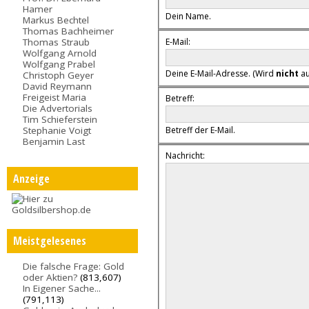
Hamer
Dein Name.
Markus Bechtel
Thomas Bachheimer
E-Mail:
Thomas Straub
Wolfgang Arnold
Wolfgang Prabel
Deine E-Mail-Adresse. (Wird
nicht
au
Christoph Geyer
David Reymann
Freigeist Maria
Betreff:
Die Advertorials
Tim Schieferstein
Stephanie Voigt
Betreff der E-Mail.
Benjamin Last
Nachricht:
Anzeige
Meistgelesenes
Die falsche Frage: Gold
oder Aktien?
(813,607)
In Eigener Sache...
(791,113)