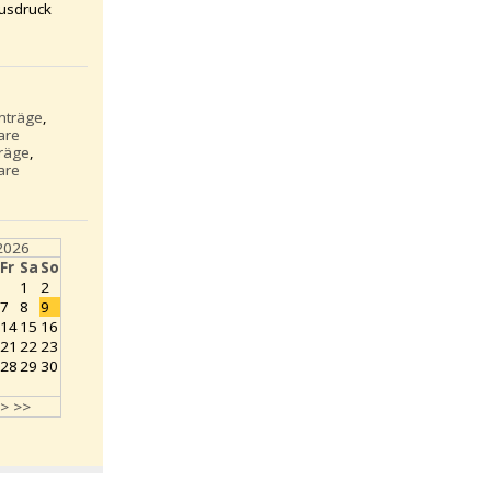
usdruck
inträge
,
are
träge
,
are
2026
Fr
Sa
So
1
2
7
8
9
14
15
16
21
22
23
28
29
30
>
>>