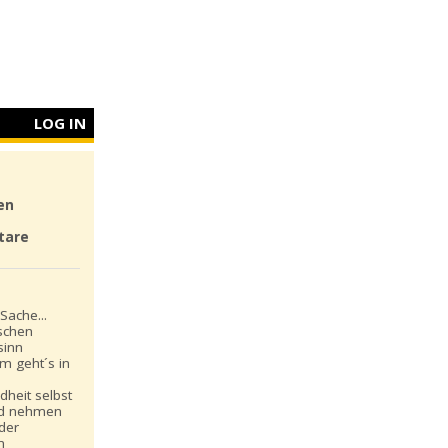
LOG IN
en
tare
Sache...
schen
sinn
m geht´s in
dheit selbst
nd nehmen
 der
n