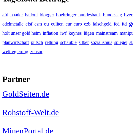
afd
baader
bailout
blogger
boehringer
bundesbank
bundestag
bver
g
eu
edelmetalle
efsf
esm
euliten
eur
euro
ezb
falschgeld
fed
ftd
holt unser gold heim
inflation
iwf
keynes
lügen
mainstream
manipu
planwirtschaft
putsch
rettung
schäuble
silber
sozialismus
spiegel
s
weltregierung
zensur
Partner
GoldSeiten.de
Rohstoff-Welt.de
MinenPortal.de