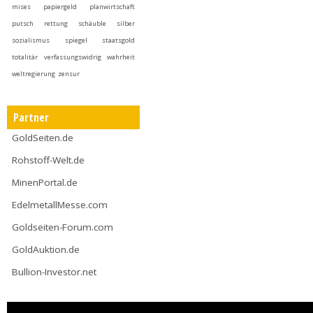
mises
papiergeld
planwirtschaft
putsch
rettung
schäuble
silber
sozialismus
spiegel
staatsgold
totalitär
verfassungswidrig
wahrheit
weltregierung
zensur
Partner
GoldSeiten.de
Rohstoff-Welt.de
MinenPortal.de
EdelmetallMesse.com
Goldseiten-Forum.com
GoldAuktion.de
Bullion-Investor.net