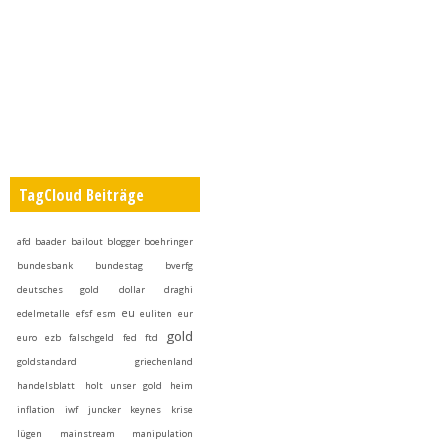
TagCloud Beiträge
afd
baader
bailout
blogger
boehringer
bundesbank
bundestag
bverfg
deutsches gold
dollar
draghi
eu
edelmetalle
efsf
esm
euliten
eur
gold
euro
ezb
falschgeld
fed
ftd
goldstandard
griechenland
handelsblatt
holt unser gold heim
inflation
iwf
juncker
keynes
krise
lügen
mainstream
manipulation