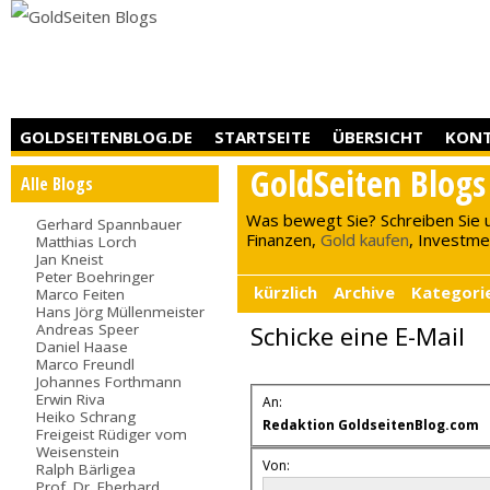
GOLDSEITENBLOG.DE
STARTSEITE
ÜBERSICHT
KON
GoldSeiten Blogs
Alle Blogs
Was bewegt Sie? Schreiben Sie 
Gerhard Spannbauer
Finanzen,
Gold kaufen
, Investment
Matthias Lorch
Jan Kneist
Peter Boehringer
kürzlich
Archive
Kategori
Marco Feiten
Hans Jörg Müllenmeister
Andreas Speer
Schicke eine E-Mail
Daniel Haase
Marco Freundl
Johannes Forthmann
Erwin Riva
An:
Heiko Schrang
Redaktion GoldseitenBlog.com
Freigeist Rüdiger vom
Weisenstein
Von:
Ralph Bärligea
Prof. Dr. Eberhard