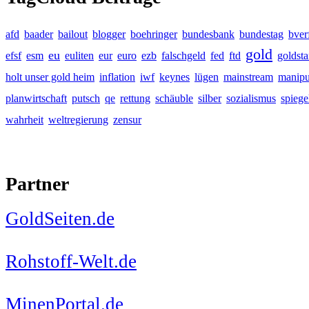
afd
baader
bailout
blogger
boehringer
bundesbank
bundestag
bver
gold
eu
efsf
esm
euliten
eur
euro
ezb
falschgeld
fed
ftd
goldst
holt unser gold heim
inflation
iwf
keynes
lügen
mainstream
manipu
planwirtschaft
putsch
qe
rettung
schäuble
silber
sozialismus
spiege
wahrheit
weltregierung
zensur
Partner
GoldSeiten.de
Rohstoff-Welt.de
MinenPortal.de