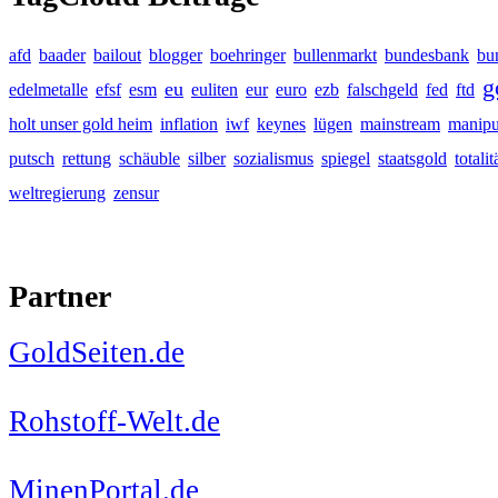
afd
baader
bailout
blogger
boehringer
bullenmarkt
bundesbank
bu
g
eu
edelmetalle
efsf
esm
euliten
eur
euro
ezb
falschgeld
fed
ftd
holt unser gold heim
inflation
iwf
keynes
lügen
mainstream
manipu
putsch
rettung
schäuble
silber
sozialismus
spiegel
staatsgold
totalit
weltregierung
zensur
Partner
GoldSeiten.de
Rohstoff-Welt.de
MinenPortal.de