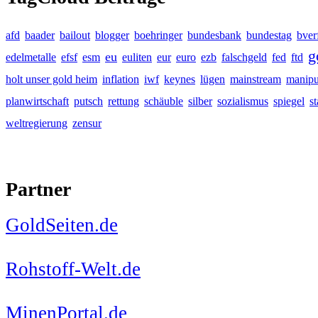
afd
baader
bailout
blogger
boehringer
bundesbank
bundestag
bver
g
eu
edelmetalle
efsf
esm
euliten
eur
euro
ezb
falschgeld
fed
ftd
holt unser gold heim
inflation
iwf
keynes
lügen
mainstream
manipu
planwirtschaft
putsch
rettung
schäuble
silber
sozialismus
spiegel
s
weltregierung
zensur
Partner
GoldSeiten.de
Rohstoff-Welt.de
MinenPortal.de