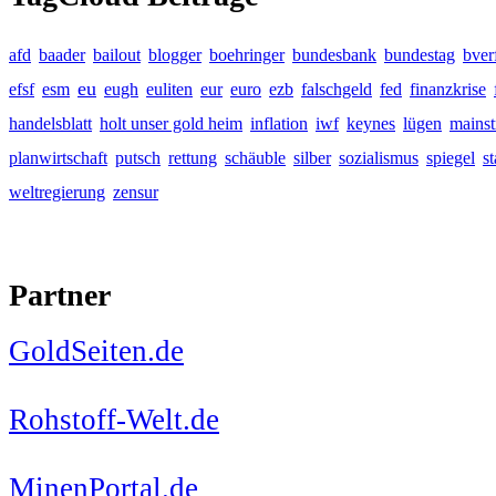
afd
baader
bailout
blogger
boehringer
bundesbank
bundestag
bver
eu
efsf
esm
eugh
euliten
eur
euro
ezb
falschgeld
fed
finanzkrise
handelsblatt
holt unser gold heim
inflation
iwf
keynes
lügen
mains
planwirtschaft
putsch
rettung
schäuble
silber
sozialismus
spiegel
s
weltregierung
zensur
Partner
GoldSeiten.de
Rohstoff-Welt.de
MinenPortal.de