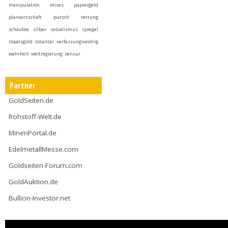
manipulation
mises
papiergeld
planwirtschaft
putsch
rettung
schäuble
silber
sozialismus
spiegel
staatsgold
totalitär
verfassungswidrig
wahrheit
weltregierung
zensur
Partner
GoldSeiten.de
Rohstoff-Welt.de
MinenPortal.de
EdelmetallMesse.com
Goldseiten-Forum.com
GoldAuktion.de
Bullion-Investor.net