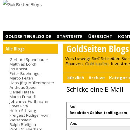
GOLDSEITENBLOG.DE
STARTSEITE
ÜBERSICHT
KON
GoldSeiten Blogs
Alle Blogs
Was bewegt Sie? Schreiben Sie 
Gerhard Spannbauer
Finanzen,
Gold kaufen
, Investment
Matthias Lorch
Jan Kneist
Peter Boehringer
kürzlich
Archive
Kategori
Marco Feiten
Hans Jörg Müllenmeister
Andreas Speer
Schicke eine E-Mail
Daniel Haase
Marco Freundl
Johannes Forthmann
Erwin Riva
An:
Heiko Schrang
Redaktion GoldseitenBlog.com
Freigeist Rüdiger vom
Weisenstein
Von:
Ralph Bärligea
Prof. Dr. Eberhard