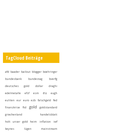
TagCloud Beiträge
afd
baader
bailout
blogger
boehringer
bundesbank
bundestag
bverfg
deutsches gold
dollar
draghi
eu
edelmetalle
efsf
esm
eugh
euliten
eur
euro
ezb
falschgeld
fed
gold
finanzkrise
ftd
goldstandard
griechenland
handelsblatt
holt unser gold heim
inflation
iwf
keynes
lügen
mainstream