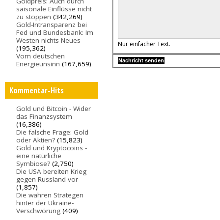
Goldpreis: Auch durch
saisonale Einflüsse nicht
zu stoppen
(342,269)
Gold-Intransparenz bei
Fed und Bundesbank: Im
Westen nichts Neues
Nur einfacher Text.
(195,362)
Vom deutschen
Energieunsinn
(167,659)
Kommentar-Hits
Gold und Bitcoin - Wider
das Finanzsystem
(16,386)
Die falsche Frage: Gold
oder Aktien?
(15,823)
Gold und Kryptocoins -
eine natürliche
Symbiose?
(2,750)
Die USA bereiten Krieg
gegen Russland vor
(1,857)
Die wahren Strategen
hinter der Ukraine-
Verschwörung
(409)