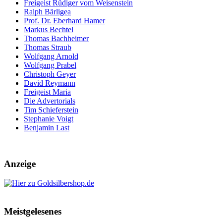
Freigeist Rüdiger vom Weisenstein
Ralph Bärligea
Prof. Dr. Eberhard Hamer
Markus Bechtel
Thomas Bachheimer
Thomas Straub
Wolfgang Arnold
Wolfgang Prabel
Christoph Geyer
David Reymann
Freigeist Maria
Die Advertorials
Tim Schieferstein
Stephanie Voigt
Benjamin Last
Anzeige
Meistgelesenes