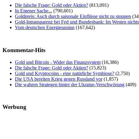
Die falsche Frage: Gold oder Aktien?
(813,091)
In Eigener Sache...
(790,601)
Goldpreis: Auch durch saisonale Einflüsse nicht zu stoppen
(34
Gold-Intransparenz bei Fed und Bundesbank: Im Westen nicht
Vom deutschen Energieunsinn
(167,642)
Kommentar-Hits
Gold und Bitcoin - Wider das Finanzsystem
(16,386)
Die falsche Frage: Gold oder Aktien?
(15,823)
Gold und Kryptocoins - eine natürliche Symbiose?
(2,750)
Die USA bereiten Krieg gegen Russland vor
(1,857)
Die wahren Strategen hinter der Ukraine-Verschwörung
(409)
Werbung