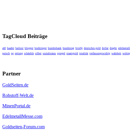
TagCloud Beiträge
afd
baader
bailout
blogger
boehringer
bundesbank
bundestag
bverfg
deutsches gold
dollar
draghi
edelmetall
putsch
qe
rettung
schäuble
silber
sozialismus
spiegel
staatsgold
totalitär
verfassungswidrig
wahrheit
weltre
Partner
GoldSeiten.de
Rohstoff-Welt.de
MinenPortal.de
EdelmetallMesse.com
Goldseiten-Forum.com