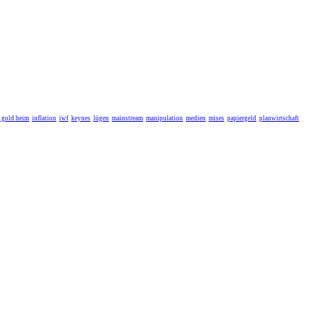
r gold heim
inflation
iwf
keynes
lügen
mainstream
manipulation
medien
mises
papiergeld
planwirtschaft