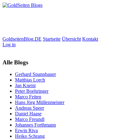
GoldseitenBlog.DE
Startseite
Übersicht
Kontakt
Log in
Alle Blogs
Gerhard Spannbauer
Matthias Lorch
Jan Kneist
Peter Boehringer
Marco Feiten
Hans Jörg Müllenmeister
Andreas Speer
Daniel Haase
Marco Freundl
Johannes Forthmann
Erwin Riva
Heiko Schrang