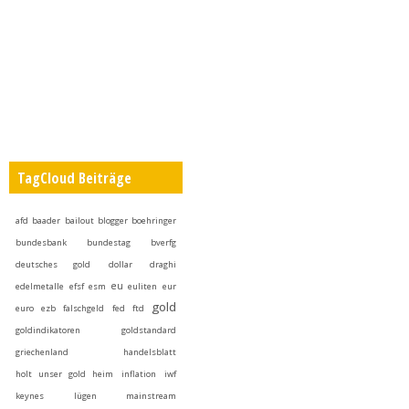
TagCloud Beiträge
afd
baader
bailout
blogger
boehringer
bundesbank
bundestag
bverfg
deutsches gold
dollar
draghi
eu
edelmetalle
efsf
esm
euliten
eur
gold
euro
ezb
falschgeld
fed
ftd
goldindikatoren
goldstandard
griechenland
handelsblatt
holt unser gold heim
inflation
iwf
keynes
lügen
mainstream