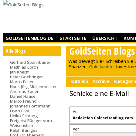
GOLDSEITENBLOG.DE
STARTSEITE
ÜBERSICHT
KON
GoldSeiten Blogs
Alle Blogs
Was bewegt Sie? Schreiben Sie 
Gerhard Spannbauer
Finanzen,
Gold kaufen
, Investment
Matthias Lorch
Jan Kneist
Peter Boehringer
kürzlich
Archive
Kategori
Marco Feiten
Hans Jörg Müllenmeister
Andreas Speer
Schicke eine E-Mail
Daniel Haase
Marco Freundl
Johannes Forthmann
Erwin Riva
An:
Heiko Schrang
Redaktion GoldseitenBlog.com
Freigeist Rüdiger vom
Weisenstein
Von:
Ralph Bärligea
Prof. Dr. Eberhard