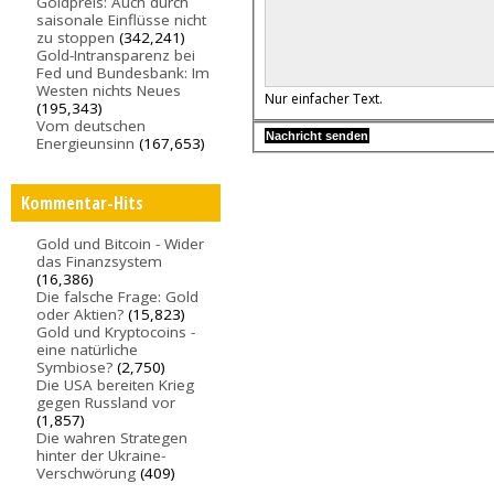
Goldpreis: Auch durch
saisonale Einflüsse nicht
zu stoppen
(342,241)
Gold-Intransparenz bei
Fed und Bundesbank: Im
Westen nichts Neues
Nur einfacher Text.
(195,343)
Vom deutschen
Energieunsinn
(167,653)
Kommentar-Hits
Gold und Bitcoin - Wider
das Finanzsystem
(16,386)
Die falsche Frage: Gold
oder Aktien?
(15,823)
Gold und Kryptocoins -
eine natürliche
Symbiose?
(2,750)
Die USA bereiten Krieg
gegen Russland vor
(1,857)
Die wahren Strategen
hinter der Ukraine-
Verschwörung
(409)