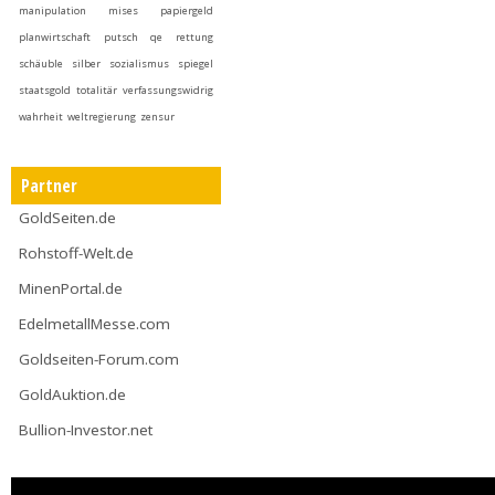
manipulation
mises
papiergeld
planwirtschaft
putsch
qe
rettung
schäuble
silber
sozialismus
spiegel
staatsgold
totalitär
verfassungswidrig
wahrheit
weltregierung
zensur
Partner
GoldSeiten.de
Rohstoff-Welt.de
MinenPortal.de
EdelmetallMesse.com
Goldseiten-Forum.com
GoldAuktion.de
Bullion-Investor.net