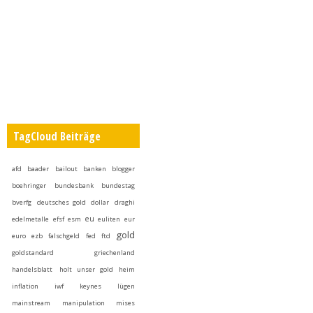
TagCloud Beiträge
afd
baader
bailout
banken
blogger
boehringer
bundesbank
bundestag
bverfg
deutsches gold
dollar
draghi
eu
edelmetalle
efsf
esm
euliten
eur
gold
euro
ezb
falschgeld
fed
ftd
goldstandard
griechenland
handelsblatt
holt unser gold heim
inflation
iwf
keynes
lügen
mainstream
manipulation
mises