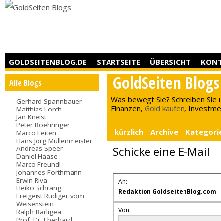
GOLDSEITENBLOG.DE
STARTSEITE
ÜBERSICHT
KON
GoldSeiten Blogs
Alle Blogs
Was bewegt Sie? Schreiben Sie 
Gerhard Spannbauer
Finanzen,
Gold kaufen
, Investment
Matthias Lorch
Jan Kneist
Peter Boehringer
kürzlich
Archive
Kategori
Marco Feiten
Hans Jörg Müllenmeister
Andreas Speer
Schicke eine E-Mail
Daniel Haase
Marco Freundl
Johannes Forthmann
Erwin Riva
An:
Heiko Schrang
Redaktion GoldseitenBlog.com
Freigeist Rüdiger vom
Weisenstein
Von:
Ralph Bärligea
Prof. Dr. Eberhard