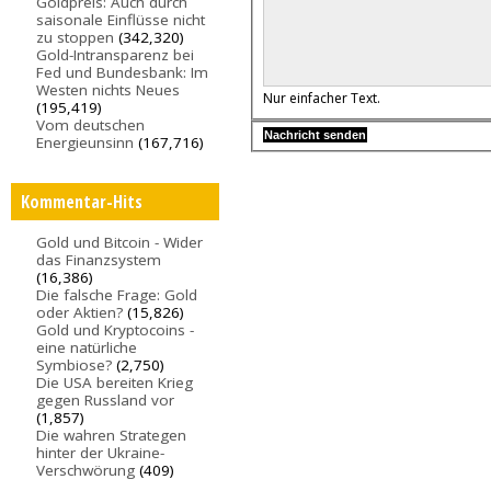
Goldpreis: Auch durch
saisonale Einflüsse nicht
zu stoppen
(342,320)
Gold-Intransparenz bei
Fed und Bundesbank: Im
Westen nichts Neues
Nur einfacher Text.
(195,419)
Vom deutschen
Energieunsinn
(167,716)
Kommentar-Hits
Gold und Bitcoin - Wider
das Finanzsystem
(16,386)
Die falsche Frage: Gold
oder Aktien?
(15,826)
Gold und Kryptocoins -
eine natürliche
Symbiose?
(2,750)
Die USA bereiten Krieg
gegen Russland vor
(1,857)
Die wahren Strategen
hinter der Ukraine-
Verschwörung
(409)