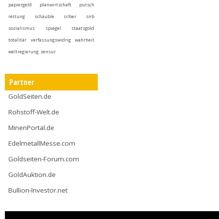
papiergeld
planwirtschaft
putsch
rettung
schäuble
silber
snb
sozialismus
spiegel
staatsgold
totalitär
verfassungswidrig
wahrheit
weltregierung
zensur
Partner
GoldSeiten.de
Rohstoff-Welt.de
MinenPortal.de
EdelmetallMesse.com
Goldseiten-Forum.com
GoldAuktion.de
Bullion-Investor.net