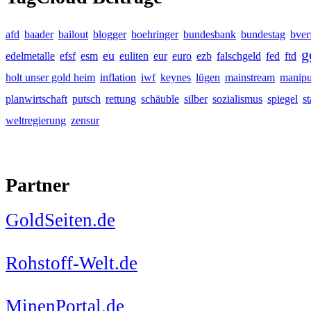
afd
baader
bailout
blogger
boehringer
bundesbank
bundestag
bver
g
eu
edelmetalle
efsf
esm
euliten
eur
euro
ezb
falschgeld
fed
ftd
holt unser gold heim
inflation
iwf
keynes
lügen
mainstream
manipu
planwirtschaft
putsch
rettung
schäuble
silber
sozialismus
spiegel
s
weltregierung
zensur
Partner
GoldSeiten.de
Rohstoff-Welt.de
MinenPortal.de