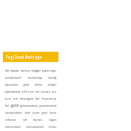
TagCloud Beiträge
afd
baader
bailout
blogger
boehringer
bundesbank
bundestag
bverfg
deutsches gold
dollar
draghi
eu
edelmetalle
efsf
esm
euliten
eur
euro
ezb
falschgeld
fed
finanzkrise
gold
ftd
goldstandard
griechenland
handelsblatt
holt unser gold heim
inflation
iwf
keynes
lügen
mainstream
manipulation
mises