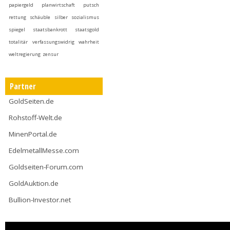
papiergeld
planwirtschaft
putsch
rettung
schäuble
silber
sozialismus
spiegel
staatsbankrott
staatsgold
totalitär
verfassungswidrig
wahrheit
weltregierung
zensur
Partner
GoldSeiten.de
Rohstoff-Welt.de
MinenPortal.de
EdelmetallMesse.com
Goldseiten-Forum.com
GoldAuktion.de
Bullion-Investor.net