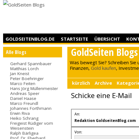
GOLDSEITENBLOG.DE
STARTSEITE
ÜBERSICHT
KON
GoldSeiten Blogs
Alle Blogs
Was bewegt Sie? Schreiben Sie 
Gerhard Spannbauer
Finanzen,
Gold kaufen
, Investment
Matthias Lorch
Jan Kneist
Peter Boehringer
kürzlich
Archive
Kategori
Marco Feiten
Hans Jörg Müllenmeister
Andreas Speer
Schicke eine E-Mail
Daniel Haase
Marco Freundl
Johannes Forthmann
Erwin Riva
An:
Heiko Schrang
Redaktion GoldseitenBlog.com
Freigeist Rüdiger vom
Weisenstein
Von:
Ralph Bärligea
Prof. Dr. Eberhard