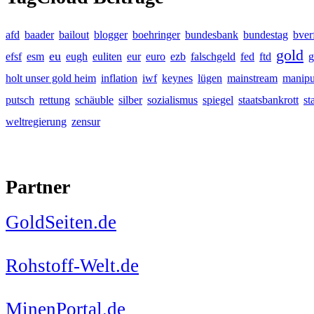
afd
baader
bailout
blogger
boehringer
bundesbank
bundestag
bver
gold
eu
efsf
esm
eugh
euliten
eur
euro
ezb
falschgeld
fed
ftd
g
holt unser gold heim
inflation
iwf
keynes
lügen
mainstream
manipu
putsch
rettung
schäuble
silber
sozialismus
spiegel
staatsbankrott
st
weltregierung
zensur
Partner
GoldSeiten.de
Rohstoff-Welt.de
MinenPortal.de