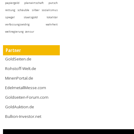
papiergeld
planwirtschaft
putsch
rettung
schäuble
silber
sozialismus
spiegel
staatsgold
totalitär
verfassungswidrig
wahrheit
weltregierung
zensur
Partner
GoldSeiten.de
Rohstoff-Welt.de
MinenPortal.de
EdelmetallMesse.com
Goldseiten-Forum.com
GoldAuktion.de
Bullion-Investor.net