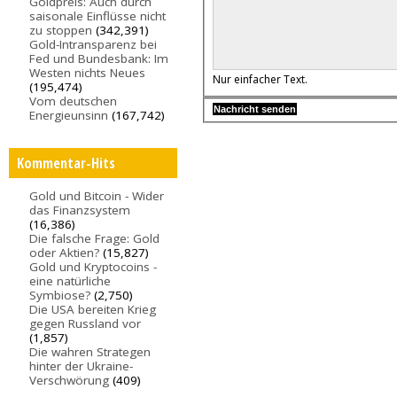
Goldpreis: Auch durch
saisonale Einflüsse nicht
zu stoppen
(342,391)
Gold-Intransparenz bei
Fed und Bundesbank: Im
Westen nichts Neues
Nur einfacher Text.
(195,474)
Vom deutschen
Energieunsinn
(167,742)
Kommentar-Hits
Gold und Bitcoin - Wider
das Finanzsystem
(16,386)
Die falsche Frage: Gold
oder Aktien?
(15,827)
Gold und Kryptocoins -
eine natürliche
Symbiose?
(2,750)
Die USA bereiten Krieg
gegen Russland vor
(1,857)
Die wahren Strategen
hinter der Ukraine-
Verschwörung
(409)