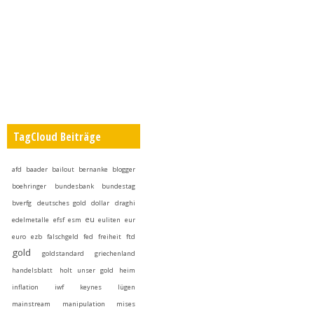
TagCloud Beiträge
afd
baader
bailout
bernanke
blogger
boehringer
bundesbank
bundestag
bverfg
deutsches gold
dollar
draghi
eu
edelmetalle
efsf
esm
euliten
eur
euro
ezb
falschgeld
fed
freiheit
ftd
gold
goldstandard
griechenland
handelsblatt
holt unser gold heim
inflation
iwf
keynes
lügen
mainstream
manipulation
mises