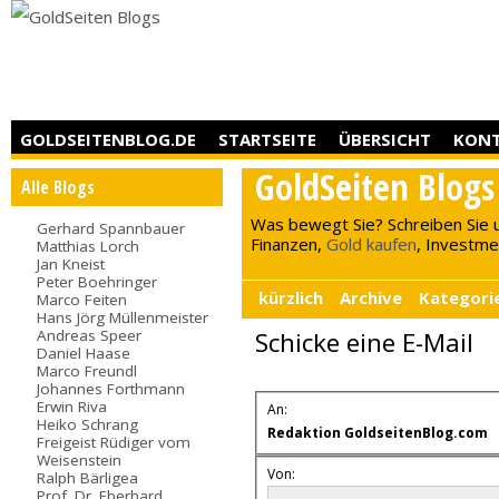
GOLDSEITENBLOG.DE
STARTSEITE
ÜBERSICHT
KON
GoldSeiten Blogs
Alle Blogs
Was bewegt Sie? Schreiben Sie 
Gerhard Spannbauer
Finanzen,
Gold kaufen
, Investment
Matthias Lorch
Jan Kneist
Peter Boehringer
kürzlich
Archive
Kategori
Marco Feiten
Hans Jörg Müllenmeister
Andreas Speer
Schicke eine E-Mail
Daniel Haase
Marco Freundl
Johannes Forthmann
Erwin Riva
An:
Heiko Schrang
Redaktion GoldseitenBlog.com
Freigeist Rüdiger vom
Weisenstein
Von:
Ralph Bärligea
Prof. Dr. Eberhard